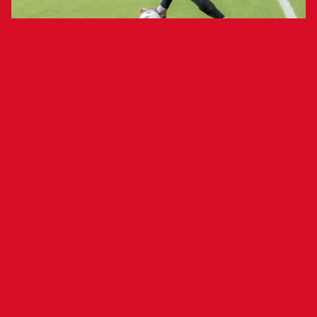
El futbolista se ha sometido esta
mañana a pruebas en la Clínica
Universidad de Navarra
El futbolista Aimar Oroz ha sido sometido a una
resonancia magnética en la Clínica Universidad
de Navarra tras haber finalizado el encuentro
ante el Rayo Vallecano con molestias en su pie
izquierdo. Las pruebas han determinado que el
futbolista navarro sufre una lesión en la fascia
plantar izquierda, por lo que iniciará su proceso
de recuperación y queda pendiente de evolución.