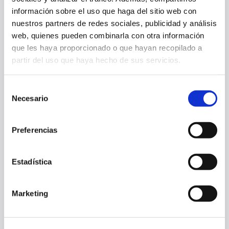
información sobre el uso que haga del sitio web con
OSASUNA COMPLETA LA ÚLTIMA SESIÓN ANTES DE MEDIRSE AL
nuestros partners de redes sociales, publicidad y análisis
AL-AIN
web, quienes pueden combinarla con otra información
que les haya proporcionado o que hayan recopilado a
07 ago. 2026
PRIMER EQUIPO
partir del uso que haya hecho de sus servicios.
Selección
Necesario
de
consentimiento
Preferencias
Estadística
Marketing
OSASUNA SE EJERCITA TRAS ENFRENTARSE AL NAPOLI