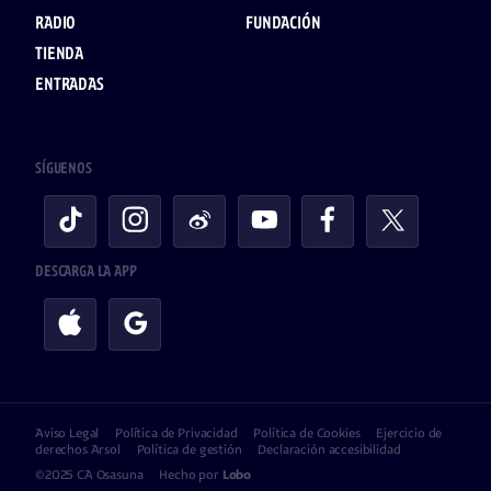
RADIO
FUNDACIÓN
TIENDA
ENTRADAS
SÍGUENOS
DESCARGA LA APP
Aviso Legal
Política de Privacidad
Política de Cookies
Ejercicio de
derechos Arsol
Política de gestión
Declaración accesibilidad
©2025 CA Osasuna
Hecho por
Lobo