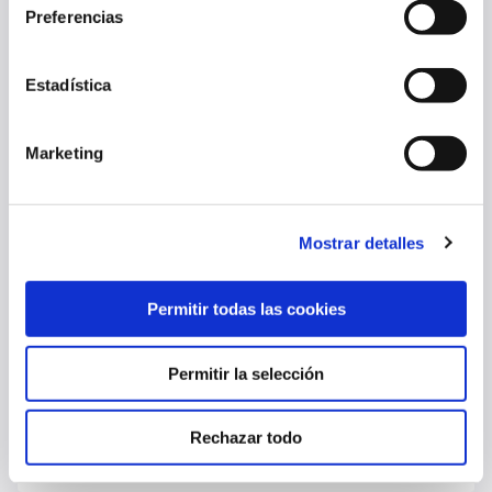
OSASUNA SE EJERCITA TRAS ENFRENTARSE AL NAPOLI
Preferencias
06 ago. 2026
PRIMER EQUIPO
Estadística
Marketing
Mostrar detalles
Permitir todas las cookies
Permitir la selección
OSASUNA CAE ANTE EL NAPOLI EN EL CUARTO AMISTOSO (2-1)
Rechazar todo
05 ago. 2026
PRIMER EQUIPO