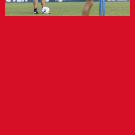
El equipo rojillo ha comenzado a preparar el
choque del domingo
El Club Atlético Osasuna ha vuelto a ejercitarse
esta mañana en Tajonar tras el partido disputado
ayer en el Santiago Bernabéu y ha comenzado a
preparar el compromiso liguero del domingo
ante el Valencia (El Sadar, 17:00 horas). Como es
habitual el día posterior al partido, los de Alessio
Lisci han trabajado divididos en dos grupos. Los
futbolistas que fueron ayer titulares han llevado
a cabo trabajo regenerativo, mientras que el
resto de sus compañeros han hecho trabajo