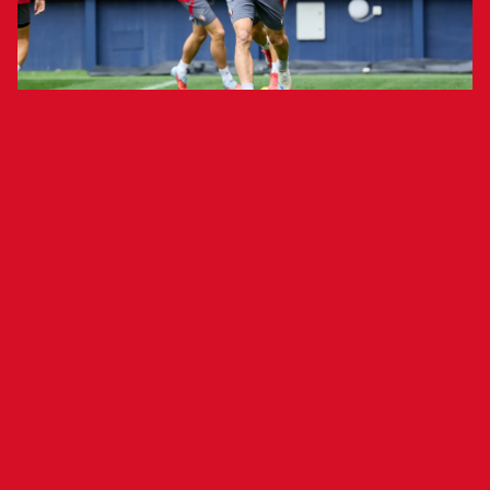
Los rojillos completarán la preparación
del encuentro liguero mañana a puerta
abierta en Tajonar
El Club Atlético Osasuna se ha ejercitado esta
mañana en El Sadar en una sesión a puerta
cerrada. El equipo dirigido por Alessio Lisci se ha
ejercitado realizando rondos y plan de partido.
Iker Benito ha proseguido con su proceso de
recuperación. El jugador de Osasuna Promesas
Raúl Chasco ha participado en la sesión con el