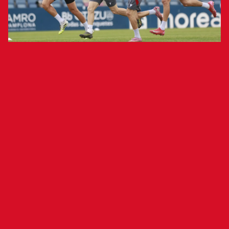
Los rojillos se han ejercitado tras caer
ayer en su visita al RCDE Stadium
El Club Atlético Osasuna se ha ejercitado esta
mañana en Tajonar después de caer derrotado
ante el Espanyol en el RCDE Stadium (1-0). El
conjunto rojillo, como es habitual el día posterior
a un encuentro, se ha ejercitado dividido en dos
grupos de trabajo en función de los minutos que
disputaron los futbolistas. Así, aquellos que
fueron titulares han realizado trabajo
regenerativo, mientras que el resto han