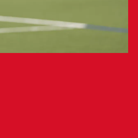
con el Villarreal Club de
ral ruso
illarreal Club de Fútbol por los
El defensa ruso ha suscrito una
 se reservará la opción de