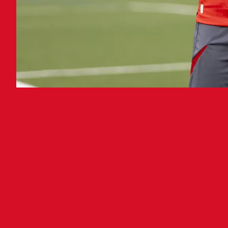
El 
Fút
El C
dere
vinc