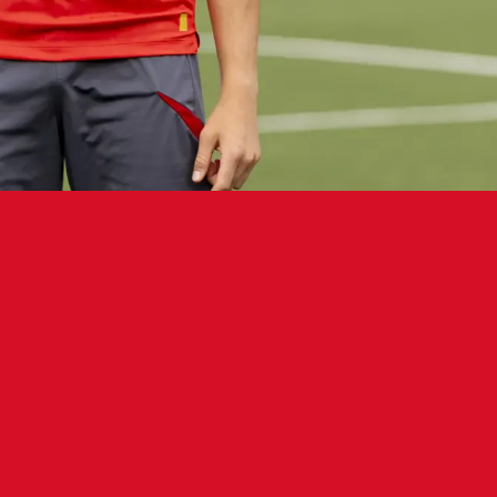
club navarro ha alcanzado un acuerdo 
bol por los derechos del defensa cent
lub Atlético Osasuna ha alcanzado un acuerdo con el V
chos de Anton Efremov, que recalará en el Promesas. 
ulación para el curso 2025/26, aunque el club navarro