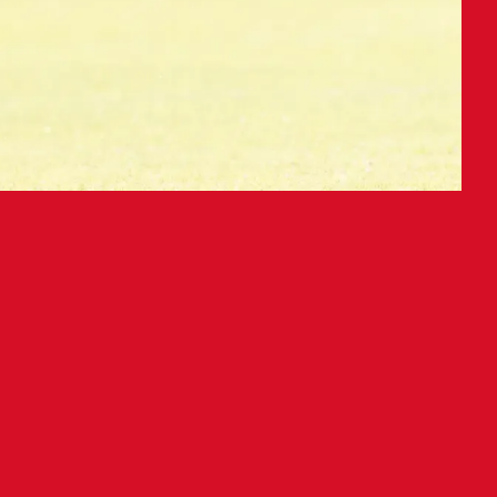
diéndose al Reus y la
ederación para la temporada
menzará la próxima temporada