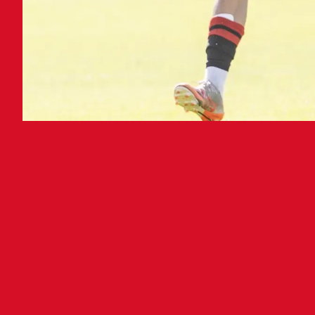
El 
ter
Osas
2026
visi