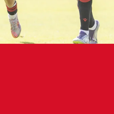
filial rojillo comenzará la campaña mi
minarán ante el Náxara
una Promesas ya conoce su calendario en Segunda F
/27. El conjunto que dirige Miguel Ángel Sierra co
tando al Reus el fin de semana del 6 de septiembre.