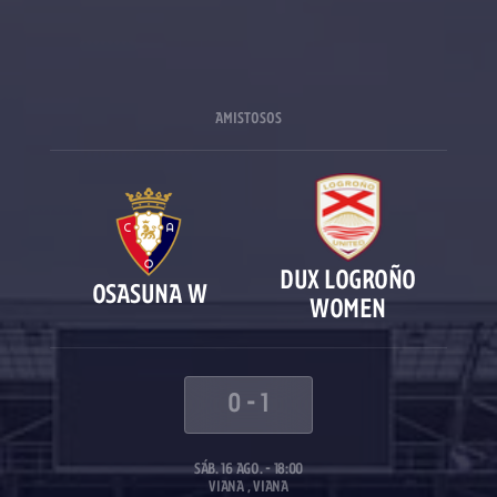
AMISTOSOS
DUX LOGROÑO
OSASUNA W
WOMEN
0
-
1
SÁB. 16 AGO. - 18:00
VIANA , VIANA