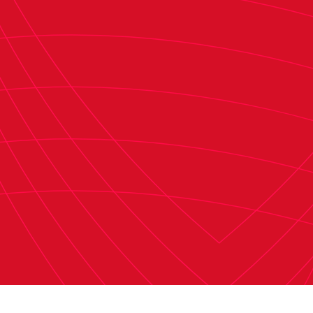
eliminación de las rojillas en el play-off de
ascenso a Liga F.