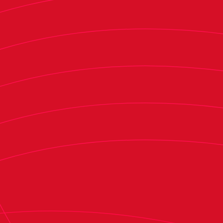
En ese tramo de empuje visitante, el Villarreal
abrió el marcador con un disparo lejano de S.
Medina en el minuto 21. Antes del descanso,
Macías amplió la ventaja local tras una acción
ofensiva que puso el 2-0 en el marcador.
En la segunda mitad, el conjunto rojillo elevó la
presión en busca de meterse en la eliminatoria.
Claudia G. volvió a aparecer en zona de remate y
Nora obligó a intervenir a la guardameta local
tras un centro lateral. El esfuerzo tuvo premio
en el minuto 74, cuando Claudia G. aprovechó un
envío de Azpiazu para firmar el 2-1. Con Osasuna
volcado en ataque, el Villarreal encontró
espacios a la contra y sentenció en el minuto 84
con el 3-1 definitivo de Aixa, que certifica la