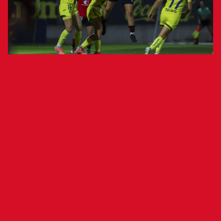
Pese a un gol de Claudia G., los tres
tantos del conjunto castellonense dejan
sin opciones de ascenso a las rojillas.
Villarreal 3-1 Osasuna Femenino
: M. Quesada, I. Miguélez, Laura, Cienfu,
Villarreal
María, S. Medina (Querol, m. 75), Nerea, Moreira,
Macías (Alexia Jr, m. 67 (Pesantez, m. 90)),
Lauris, Aixa.