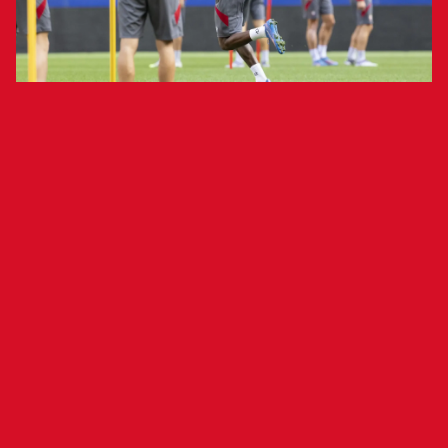
El Club Atlético Osasuna se ha ejercitado esta
mañana a puerta cerrada en El Sadar a tres días
de recibir al Rayo Vallecano (domingo, 14 de
septiembre, 18:30 horas, El Sadar). Los rojillos
han comenzando el entrenamiento realizando
una activación y posteriormente han trabajado
el plan de partido y fútbol.
Han participado en la sesión los jugadores de
Osasuna Promesas Raúl Chasco, Mikel Serrano,
Jon García, Bruno Pérez, Ander Yoldi y Carlos
Lumbreras, además de los habituales Asier