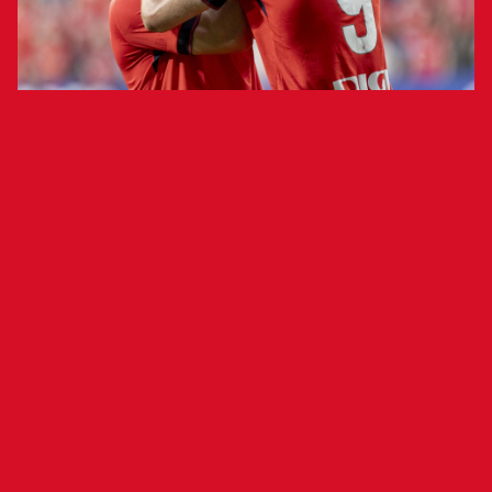
Elche, Levante y Oviedo son los tres
equipos que han conseguido el ascenso a
la máxima categoría.
El Club Atlético Osasuna ya conoce a los 19
equipos con los que competirá el próximo curso
en LaLiga EA Sports. El equipo de El Sadar, que
afrontará su séptima temporada consecutiva en
la máxima división del fútbol español,
compartirá categoría con los tres equipos que
han conseguido este año el ascenso desde LaLiga
Hypermotion: Elche, Levante y Real Oviedo.