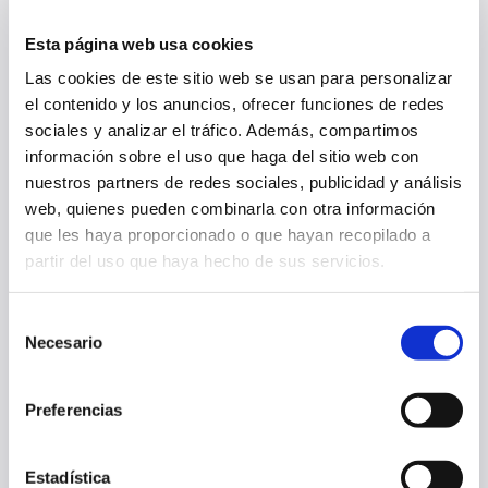
Esta página web usa cookies
Las cookies de este sitio web se usan para personalizar
el contenido y los anuncios, ofrecer funciones de redes
sociales y analizar el tráfico. Además, compartimos
información sobre el uso que haga del sitio web con
nuestros partners de redes sociales, publicidad y análisis
EL LUNES SE ABRE LA VENTA ONLINE DE ENTRADAS PARA EL
web, quienes pueden combinarla con otra información
PARTIDO ANTE EL CELTA EN BALAÍDOS
que les haya proporcionado o que hayan recopilado a
partir del uso que haya hecho de sus servicios.
07 ago. 2026
PRIMER EQUIPO
Selección
Necesario
de
consentimiento
Preferencias
Estadística