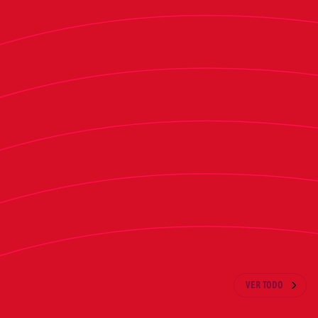
De esta manera, durante la temporada 2025/26,
el conjunto navarro se enfrentará a un equipo
gallego (Celta), un asturiano (Oviedo), tres
vascos (Athletic, Real Sociedad y Alavés), tres
catalanes (Girona, Barça y Espanyol), cuatro
valencianos (Villarreal, Valencia, Levante y
Elche), dos andaluces (Betis y Sevilla), cuatro
madrileños (Rayo Vallecano, Getafe, Real Madrid
y Atlético de Madrid) y un balear (Mallorca).
ÚLTIMAS NOTICIAS
VER TODO