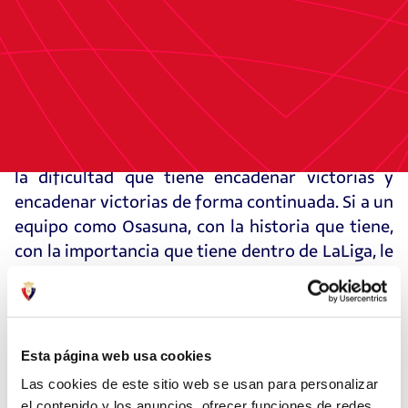
victorias consecutivas (Girona, Valladolid y
Sevilla) y Vicente Moreno reconoció que los
suyos buscarán la cuarta mañana, algo que la
entidad rojilla no logra desde la campaña
2009/10, cuando se derrotó a Espanyol, Xerez,
en cuya plantilla se encontraba el propio Vicente
Moreno, Villarreal y Tenerife. "Te viene a la mente
la dificultad que tiene encadenar victorias y
encadenar victorias de forma continuada. Si a un
equipo como Osasuna, con la historia que tiene,
con la importancia que tiene dentro de LaLiga, le
resulta difícil encadenar ya no cuatro, si no tres
de forma consecutiva, quiere decir que es muy
complicado y tiene que ser una motivación el
poder ser nosotros los que, quince años después,
Esta página web usa cookies
puedan conseguirlo. No sabía este dato, pero
Las cookies de este sitio web se usan para personalizar
gracias. Es una motivación más que daremos a
el contenido y los anuncios, ofrecer funciones de redes