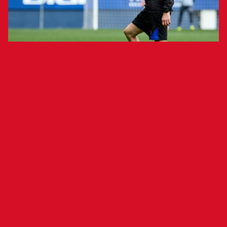
El entrenador rojillo atendió a los
medios antes del Villarreal - Osasuna
Vicente Moreno compareció en rueda de prensa
en la previa del Villarreal – Osasuna para analizar
el trigésimo cuarto partido de los suyos, al cual
llegan en octava posición con 44 puntos. "Ese
objetivo que teníamos marcado cuando
firmamos aquí ahora mismo está conseguido.
Una vez tienes conseguido ese objetivo, tienes
que mirar a derecha e izquierda para ver un poco
dónde estamos situados y la realidad es que hay