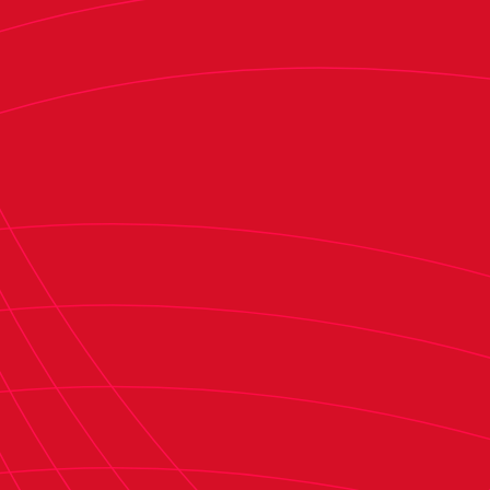
luego es capaz de bajar el ritmo y jugar a un
ritmo pausado; es capaz de en una circulación
muy rápida llegar a portería contraria; tiene
posibilidad de situaciones de uno contra uno
porque tiene jugadores de calidad; tiene dos
jugadores que están por encima de diez goles y
eso te dice que son buenos en finalización; son
buenos en centros al área, es el equipo que más
goles ha metido en liga desde centros… los
buenos equipos con buenos cuerpos técnicos es
lo que tienen, son buenos en todo".
"Conseguir la cuarta victoria consecutiva es una
motivación para nosotros"
Osasuna llega al encuentro después de tres