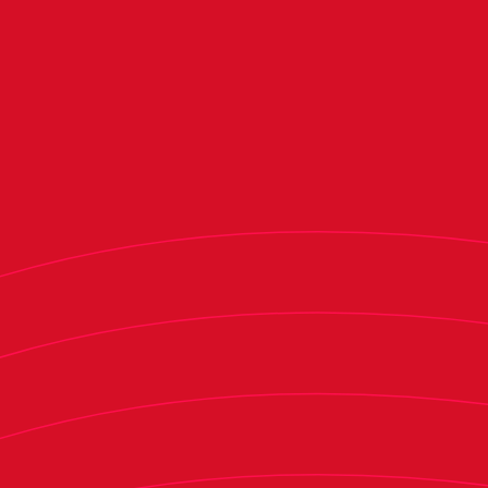
aficionados que nos han acompañado en El
Sadar y en todos los partidos que hemos ido
fuera. Y se merecen que ahora, sabiendo que es
difícil, por parte nuestra nos dejemos todo para
pelearlo", reconoció el de Massanassa.
Preguntado por el rival de mañana, Vicente
Moreno explicó: "Es un poco lo que siempre digo
que me gustaría que pudieran hacer mis equipos,
que tengan capacidad para manejar todos los
registros. El Villarreal lo tiene. Es un equipo que
es capaz de jugar en posicional porque tiene
calidad; es capaz de, a través del pase, generar
peligro; pero también es capaz de estar bien
colocado y esperar a alguna equivocación del
rival para salir a la contra en un ataque rápido;