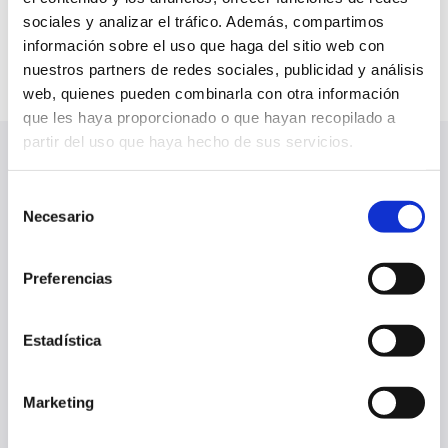
los jugadores, a ver si por ahí podemos tener un
sociales y analizar el tráfico. Además, compartimos
poquito más de motivación", afirmó.
información sobre el uso que haga del sitio web con
nuestros partners de redes sociales, publicidad y análisis
web, quienes pueden combinarla con otra información
que les haya proporcionado o que hayan recopilado a
partir del uso que haya hecho de sus servicios.
ÚLTIMAS NOTICIAS
VER TODO
Selección
Necesario
de
consentimiento
Preferencias
Estadística
Marketing