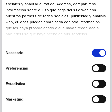
sociales y analizar el tráfico. Además, compartimos
información sobre el uso que haga del sitio web con
07 ago. 2026
PRIMER EQUIPO
nuestros partners de redes sociales, publicidad y análisis
web, quienes pueden combinarla con otra información
que les haya proporcionado o que hayan recopilado a
partir del uso que haya hecho de sus servicios.
Selección
Necesario
de
consentimiento
Preferencias
Estadística
OSASUNA COMPLETA LA ÚLTIMA SESIÓN ANTES DE MEDIRSE AL
AL-AIN
Marketing
07 ago. 2026
PRIMER EQUIPO