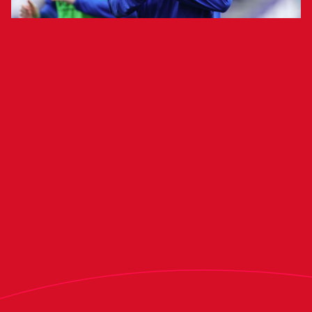
Las pruebas médicas realizadas en la
Clínica Universidad de Navarra
confirman que el futbolista Jon
Moncayola sufre una lesión muscular en
el bíceps femoral de la pierna derecha.
Las pruebas médicas realizadas esta tarde en la
Clínica Universidad de Navarra confirman que el
futbolista Jon Moncayola sufre una lesión
muscular en el bíceps femoral de la pierna
derecha. El futbolista del Club Atlético Osasuna
se vio obligado a abandonar el terreno de juego
en los compases iniciales del encuentro ante el
Real Valladolid, disputado el pasado domingo. El