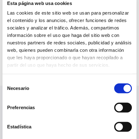
Esta página web usa cookies
Con esta derrota, Osasuna Promesas se
Las cookies de este sitio web se usan para personalizar
mantiene con 41 puntos en la clasificación tras la
el contenido y los anuncios, ofrecer funciones de redes
disputa de la trigésimo tercera jornada de
sociales y analizar el tráfico. Además, compartimos
información sobre el uso que haga del sitio web con
Primera Federación Versus e-Learning. El
nuestros partners de redes sociales, publicidad y análisis
próximo partido del filial rojillo será el sábado
web, quienes pueden combinarla con otra información
26 de abril a las 18:00 horas contra el Andorra
que les haya proporcionado o que hayan recopilado a
en Tajonar.
partir del uso que haya hecho de sus servicios.
Selección
Necesario
de
consentimiento
ÚLTIMAS NOTICIAS
VER TODO
Preferencias
Estadística