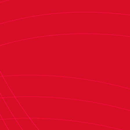
conjunto dirigido por Santi Castillejo espero su
oportunidad para salir rápido al contragolpe. La
Ponferradina se adelantó en el marcador en el
minuto 19 con un gol de Bustos al centro de
Borja Valle.
C. Lumbreras estuvo cerca de empatar el
encuentro con un remate de volea que se
marchó rozando el palo. El segundo gol de los
locales llegó desde el punto penalti, por medio
de Borja Valle. Osasuna Promesas no se rindió y
logró rehacerse con dos goles consecutivos para
empatar el partido antes del descanso. Primero,
Jon García recortó distancias con un disparo
lejano para batir a Andrés Prieto. Pocos minutos
después, Iñigo Arguibide marcó el segundo tras