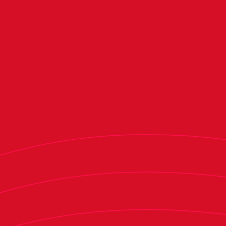
Partido correspondiente a la
Incidencias:
trigésimo tercera jornada de Primera Federación
Versus e-Learning disputado en El Toralín ante
6.304 espectadores.
Osasuna Promesas cayó derrotado por 3-2 ante
la Ponferradina en El Toralín. El conjunto
berciano ganaba 2-0 en el minuto 30 de la
primera mitad. Sin embargo, el filial rojillo logró
empatar el partido antes del descanso gracias a
los goles de Jon García y Arguibide. En el minuto
noventa, Pau Ferrer marcó el tercero para dar la
victoria a los locales.
El conjunto berciano comenzó dominando el
partido y situándose durante los primeros
minutos en campo contrario. Por su parte, el