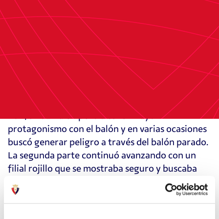
una sensacional jugada ensayada en un saque de
esquina, que el lateral rojillo definió desde la
frontal del área.
Ya en la segunda parte, Bustos tuvo la primera
ocasión con un remate de chilena para los
locales, mientras que Jon García con un disparo
raso buscó sorprender al guardameta rival. La
Ponferradina empezó a tener mayor
protagonismo con el balón y en varias ocasiones
buscó generar peligro a través del balón parado.
La segunda parte continuó avanzando con un
filial rojillo que se mostraba seguro y buscaba
salir al contragolpe. Finalmente, la Ponferradina
anotó el tercer gol en el minuto 90 gracias a un
gol de Pau Ferrer.