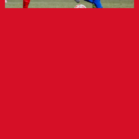
El filial rojillo, que remontó un 2-0,
terminó cayendo en el minuto noventa
con un gol de Pau Ferrer
S. D. Ponferradina 3-2 C.
A. Osasuna Promesas
Andrés Prieto, Andújar
S. D. Ponferradina:
(Lancho, m.65), Ger Nóvoa, Yeray, Borja Valle,
Bustos, Markel (Pau Ferrer, m.76), Carrique,
Andoni López (Mula, m.65), Álex Costa (Cortes,
m.84) y Doué (Álvaro Ramón, m.65).