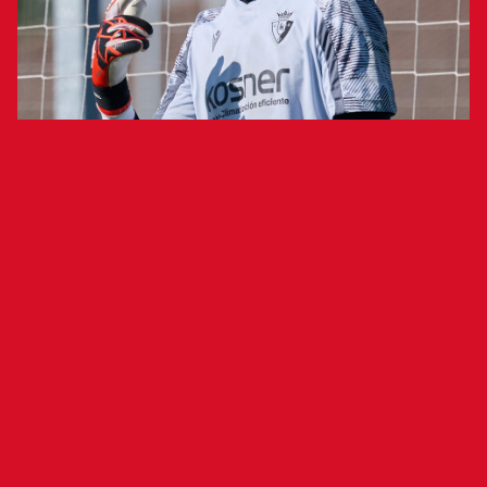
El combinado nacional se enfrentará a
Austria, Turquía y Bélgica
El canterano de Osasuna Mikel Bermejo ha sido
convocado por la selección española sub-16 para
el Torneo Desarrollo UEFA que se disputará del
22 al 27 de abril en el Estadio Guillermo Amor
(Benidorm) y en el Estadio Camilo Cano (La
Nucía).
El combinado nacional se enfrentará a Austria,