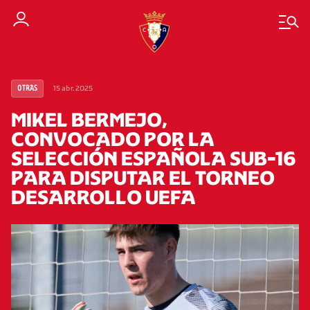
15 abr. 2025
OTRAS
MIKEL BERMEJO,
CONVOCADO POR LA
SELECCIÓN ESPAÑOLA SUB-16
PARA DISPUTAR EL TORNEO
DESARROLLO UEFA