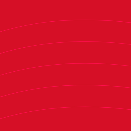
Turquía y Bélgica y disputará todos sus partidos
en Benidorm.
Agenda de partidos:
España - Austria | 22-04-2025 | 11:00 horas |
Guillermo Amor
España - Turquía | 24-04-2025 | 11:00 horas |
Guillermo Amor
Bélgica - España | 27-04-2025 | 11:00 horas |
Guillermo Amor