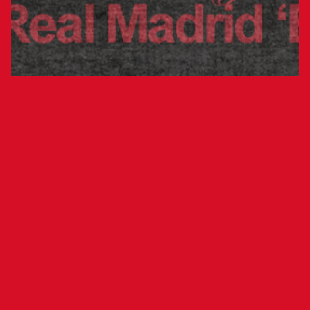
Las rojillas reciben al filial del Real
Madrid este domingo a las 12:00 horas
El miércoles, 16 de abril, a partir de las 16:30 se
abrirá el plazo para que los socios del Club
Atlético Osasuna y los miembros del carnet ‘Soy
Rojill@’ adquieran sus entradas a coste cero para
el próximo encuentro de Osasuna Femenino que
se disputará en Tajonar. El equipo rojillo recibirá
al Real Madrid 'B' el próximo domingo 20 de abril
a las 12:00 horas en la 25ª jornada de Primera