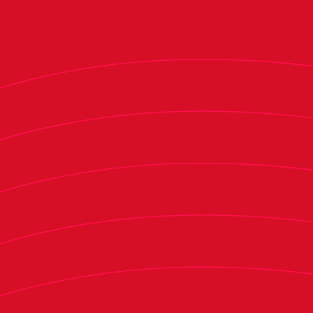
Federación Femenina. Ambos grupos pueden
retirar sus localidades en el ‘Área del Socio’ de la
web del club hasta el mismo día del partido a las
9:00 horas, siempre y cuando no se complete el
aforo con anterioridad.
Si finalizado el plazo preferente para socios y
miembros de ‘Soy Rojill@’ todavía quedasen
entradas disponibles, estas se venderían en la
taquilla de Tajonar desde una hora antes del
partido. Las entradas tendrán un precio de 10
euros para el público general, de 5 euros para las
personas entre 14 y 17 años (ambos incluidos) y
será gratuito para los menores de 14 años.