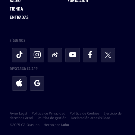
RADIO
FUNDACIÓN
TIENDA
ENTRADAS
SÍGUENOS
DESCARGA LA APP
Aviso Legal
Política de Privacidad
Política de Cookies
Ejercicio de
derechos Arsol
Política de gestión
Declaración accesibilidad
©2025 CA Osasuna
Hecho por
Lobo