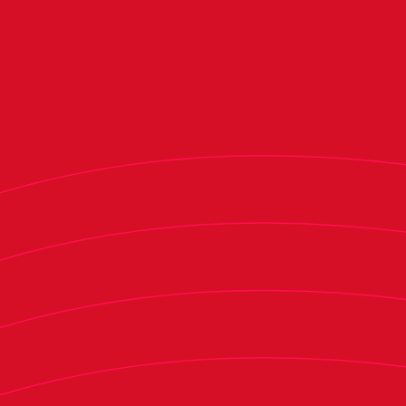
Osasuna Promesas y Bilbao Athletic empataron
en un igualado encuentro en Tajonar. A.
Osambela adelantó a los rojillos al transformar
un penalti provocado por I. Garriz en el minuto
85. Sin embargo, el Bilbao Athletic empató
gracias a un gol de Ibai Sanz en un saque de
esquina.
Osasuna Promesas y Bilbao Athletic comenzaron
el encuentro con mucha igualdad y sin ocasiones
de peligro. El conjunto visitante logró hacerse
con la posesión de balón y poco a poco conseguir
hacer daño sobre el área rojilla. Primero,
Stamatakis evitó el gol con una gran
intervención, y después, Mauro desvió el balón
tras el remate de Aingeru. De nuevo, en otra