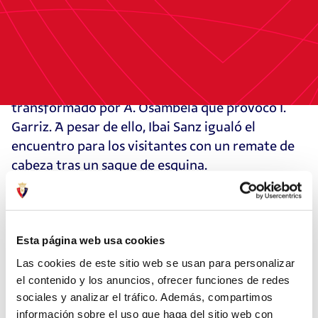
Osasuna Promesas mejoró y Pedroarena con un
disparo cruzado obligó a Miel Santos a realizar
una gran intervención para desviar el balón a
saque de esquina. Finalmente, el filial rojillo se
adelantó en el marcador tras un penalti
transformado por A. Osambela que provocó I.
Garriz. A pesar de ello, Ibai Sanz igualó el
encuentro para los visitantes con un remate de
cabeza tras un saque de esquina.
Con este empate, Osasuna Promesas suma 34
puntos tras la disputa de la vigésimo octava
Esta página web usa cookies
jornada de Primera Federación Versus e-
Learning. El próximo partido del filial rojillo será
Las cookies de este sitio web se usan para personalizar
el contenido y los anuncios, ofrecer funciones de redes
el domingo 23 de marzo a las 19:30 ante la S. D.
sociales y analizar el tráfico. Además, compartimos
Amorebieta en Urritxe.
información sobre el uso que haga del sitio web con