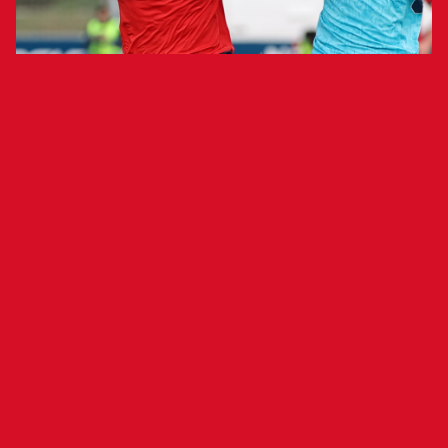
A Osambela adelantó a los rojillos e Ibai
Sanz empató para los visitantes
C. A. Osasuna Promesas 1-1 Bilbao
Athletic
Stamatakis, I. Garriz, Mauro,
Osasuna Promesas:
A. Osambela (Dani Sancho, m.90), Xabi H.
(Pedroarena, m.65), Sixtus (C. Lumbreras, m.65),
D. Espejo, R. Arroyo (C. Mutilva, m.90), Jon
García (N. Lorenzo, m.81), Arguibide y Sierra.
Mikel Santos, Jon De Luis,
Bilbao Athletic: