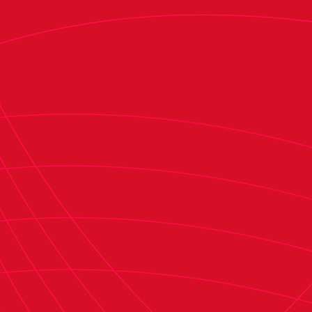
acción ofensiva del filial rojiblanco, D. Espejo
tuvo que ir al suelo para despejar un balón que
Hierro se disponía a rematar a puerta.
El conjunto dirigido por Santi Castillejo se
mantuvo sólido en defensa para evitar el tanto
de los visitantes. En el tramo final de la primera
mitad, I. Garriz estuvo cerca del gol con un
remate de cabeza tras un saque de esquina que
se marchó ronzando el palo.
Ya en la segunda parte, el Bilbao Athletic estuvo
a punto de adelantarse en el marcador con un
disparo de Lete que se estrelló en el palo.
Osasuna Promesas lo intentó con un disparo
lejano de A. Osambela que atrapó Mikel Santos.