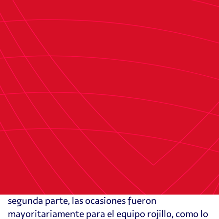
conjuntos, no se registraron más ocasiones
claras antes del descanso, por lo que la primera
mitad concluyó con el marcador de 0-2 a favor
de las visitantes.
La segunda mitad comenzó con un saque de
esquina a favor del conjunto navarro, en el que el
balón recorrió el área rival sin encontrar
rematadora, lo que impidió cualquier
oportunidad de ampliar la ventaja. Pocos
minutos después, un disparo de Adri Parada
estuvo cerca de convertirse en el tercer tanto
para las visitantes, aunque la intervención de
Sandra Torres evitó que el balón cruzara la línea
de gol. Durante los primeros compases de la
segunda parte, las ocasiones fueron
mayoritariamente para el equipo rojillo, como lo