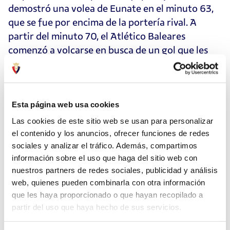
demostró una volea de Eunate en el minuto 63,
que se fue por encima de la portería rival. A
partir del minuto 70, el Atlético Baleares
comenzó a volcarse en busca de un gol que les
recortara distancias, lo que generó ciertos
espacios en su defensa. Esto propició un
incremento en el número de ocasiones de peligro
para ambos conjuntos. En el minuto 82, una
Esta página web usa cookies
destacada intervención de N. Rodríguez ante un
Las cookies de este sitio web se usan para personalizar
cabezazo a bocajarro evitó que el equipo balear
el contenido y los anuncios, ofrecer funciones de redes
acortara la diferencia en el marcador. De esta
sociales y analizar el tráfico. Además, compartimos
información sobre el uso que haga del sitio web con
manera, el encuentro concluyó con el resultado
nuestros partners de redes sociales, publicidad y análisis
final de 0-2, con los tres puntos viajando hacia
web, quienes pueden combinarla con otra información
Pamplona.
que les haya proporcionado o que hayan recopilado a
partir del uso que haya hecho de sus servicios.
El próximo partido de Osasuna Femenino será en