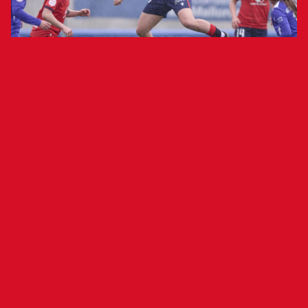
Las rojillas mostraron un gran nivel de
juego y consiguieron su primera victoria
como visitante en 2025 con goles de
Carmen y M. Barquero en la primera
parte.
Atlético Baleares 0-2 Osasuna Femenino
Sandra Torres, Andrea
Atlético Baleares:
Alcaide, Paula Rojas, Gabi Gutiérrez, Carla
Sánchez, Núria Pomer, Neus Perelló (Karla
Bermejo, m. 50), Cora Coll (Mabel Okoye, m. 66),
Fátima Traversaro, Lucía Méndez, Joana.