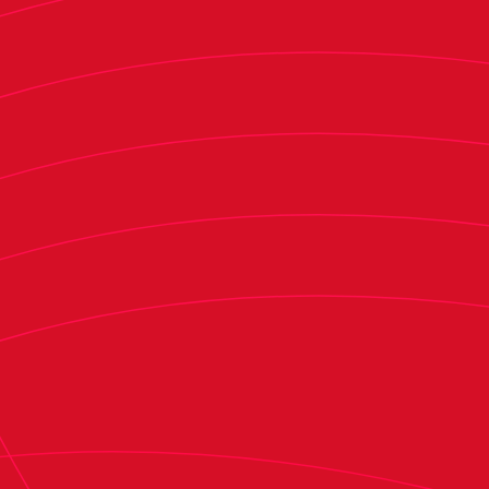
concretarse en goles. Se produjeron varios
centros al área y disparos desde larga distancia,
pero ninguno de estos intentos tuvo éxito. La
intervención de Azpiazu, al desbaratar una
jugada peligrosa en el minuto inicial del equipo
local, fue una de las acciones clave que impidió
que el conjunto anfitrión se adelantase en el
marcador. En el minuto 26, Carmen aprovechó
un rechace de la portera Sandra Torres, tras un
disparo de Adri Parada, para anotar el primer gol
del encuentro a puerta vacía. Diez minutos
después, M. Barquero amplió la ventaja para el
equipo visitante, marcando el segundo tanto
mediante un cabezazo dentro del área, cuyo
balón terminó entrando por el lateral de la red. A
pesar de algunos intentos aislados de ambos