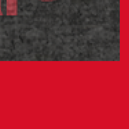
l próximo sábado 1 de marzo
Club Atlético Osasuna y los miembros
ero para el próximo encuentro de