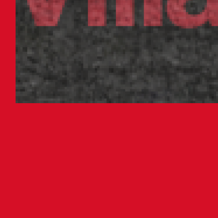
El 
a l
Ya s
del 