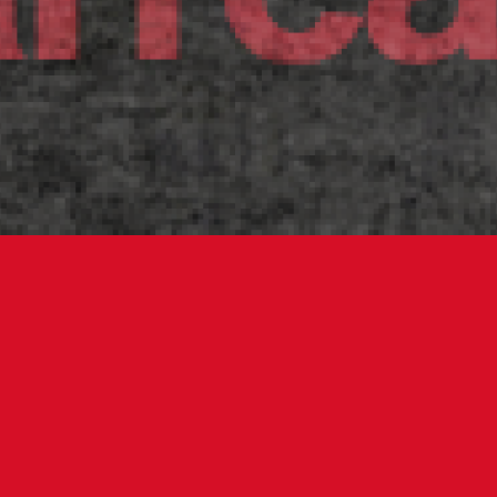
equipo rojillo recibirá al Villarreal e
as 13:00 horas
e encuentra abierto el plazo para que los socios del 
carnet ‘Soy Rojill@’ adquieran sus entradas a coste c