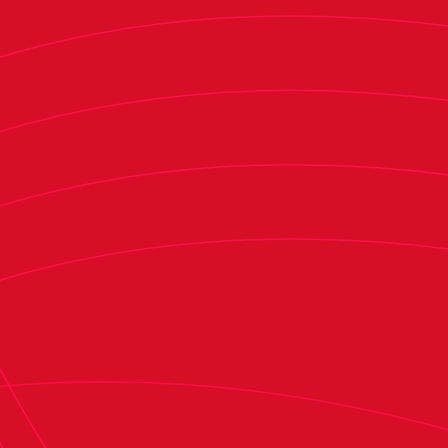
convencido de que puede ser determinante para
ganar el partido de mañana”, valoró.
Así, sobre la Real Sociedad, señaló que es “un
equipo de mucha calidad que es capaz de
quitarte el balón, con la dificultad que eso
conlleva y más un equipo como nosotros que no
estamos cómodos en esa situación, que tiene
calidad para no perder el balón cuando tú le
aprietas, que acumula mucho pase y eso
dificulta, pero que además después si analizas, la
mayoría de goles llegan cuando te corren, te
hacen ataques rápidos, con lo cual eso dice que
son capaces de manejar diferentes registros”. “A
mí me parece un gran equipo, con un gran
entrenador, que está muy trabajado, que está
siempre preparado a lo que el partido reclama y