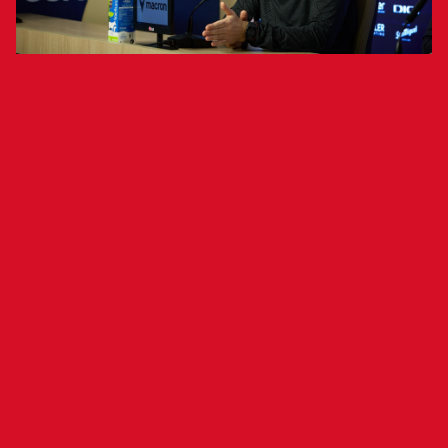
El entrenador de Osasuna, Vicente
Moreno, ha comparecido en una rueda
de prensa previa al partido contra la
Real Sociedad (domingo 2 de febrero,
18:30 horas, El Sadar)
El entrenador de Osasuna, Vicente Moreno, ha
comparecido en una rueda de prensa previa al
partido contra la Real Sociedad (domingo 2 de
febrero, 18:30 horas, El Sadar). “Es una semana
ilusionante, es verdad que nos va a condicionar
más la próxima semana, pero ahora mismo toda
la energía y todo el foco está puesto en lo más