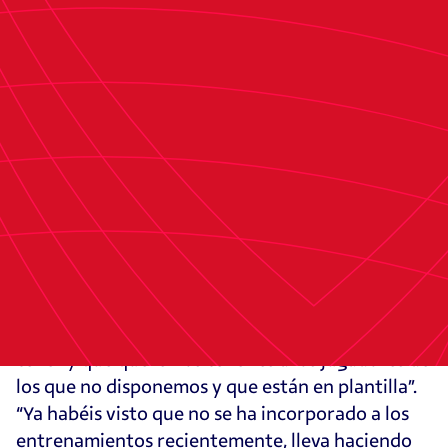
que nos va a hacer estar a nuestro máximo nivel”,
destacó.
El regreso de Bryan Zaragoza a la
convocatoria
Sobre el regreso de Bryan Zaragoza a la
convocatoria tras superar su lesión por una
fractura del quinto metatarsiano del pie
derecho, Vicente Moreno comentó que está
“contento por eso, al final en estas fechas que se
habla tanto los mejores refuerzos que podemos
tener y que queremos tener es a los jugadores de
los que no disponemos y que están en plantilla”.
“Ya habéis visto que no se ha incorporado a los
entrenamientos recientemente, lleva haciendo