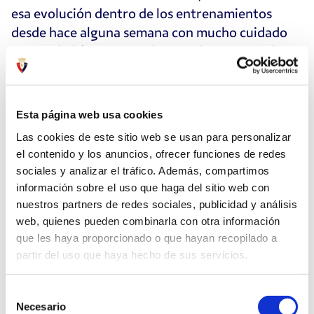
esa evolución dentro de los entrenamientos
desde hace alguna semana con mucho cuidado
porque había que tenerlo y nos hemos guiado
por tema médico, pero también por las
sensaciones del propio jugador que siempre hay
que tener en cuenta. Entonces a medida que él se
Esta página web usa cookies
ha ido sintiendo bien, hemos empezado a tener
Las cookies de este sitio web se usan para personalizar
más posibilidades de contar hasta que en el día
el contenido y los anuncios, ofrecer funciones de redes
de hoy ya puede entrar. Yo lo veo bien, pero
sociales y analizar el tráfico. Además, compartimos
estamos de acuerdo en que nunca es lo mismo
información sobre el uso que haga del sitio web con
entrenar que competir y ahí es donde se tiene
nuestros partners de redes sociales, publicidad y análisis
que ver, entonces hay que tener cuidado,
web, quienes pueden combinarla con otra información
que les haya proporcionado o que hayan recopilado a
escuchar al jugador y luego iremos viendo sobre
partir del uso que haya hecho de sus servicios.
la marcha, todavía tenemos unas horas de aquí a
mañana, hablaremos con él, acabaremos de
Selección
decidir el once y ya veremos cómo vamos
Necesario
de