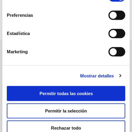
pudiendo contar con él si con más o menos
consentimiento
minutos, pero ya es importante poder tenerlo”,
Preferencias
explicó.
Estadística
Marketing
ÚLTIMAS NOTICIAS
VER TODO
Mostrar detalles
Permitir todas las cookies
Permitir la selección
Rechazar todo