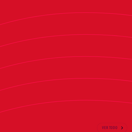
tenido lugar antes de su rueda de prensa de
despedida. Por su parte, Bryan Zaragoza ha
continuado con su plan de trabajo específico de
recuperación. En la sesión, han tomado parte los
jugadores de Osasuna Promesas Mauro
Echegoyen y Dimitrios Stamatakis.
El equipo rojillo ultimará mañana la preparación
del partido ante Las Palmas con un
entrenamiento a puerta abierta en Tajonar a
partir de las 11 horas.
ÚLTIMAS NOTICIAS
VER TODO