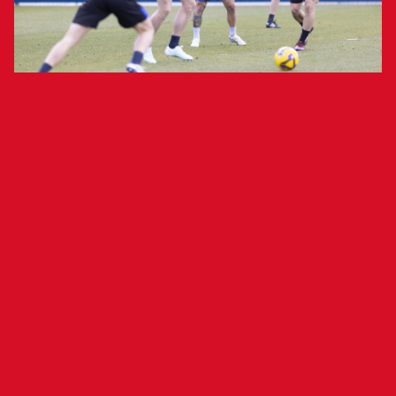
El equipo rojillo ultimará mañana la
preparación con un entrenamiento a
puerta abierta en Tajonar
El Club Atlético Osasuna se ha ejercitado esta
mañana a puerta cerrada en Tajonar. En una
sesión en la que han desarrollado el plan de
partido ante la U. D. Las Palmas (viernes, 24 de
enero, 21:00 horas, Estadio de Gran Canaria).
Nacho Vidal ha estado presente en Tajonar,
aunque no ha participado en la sesión que ha