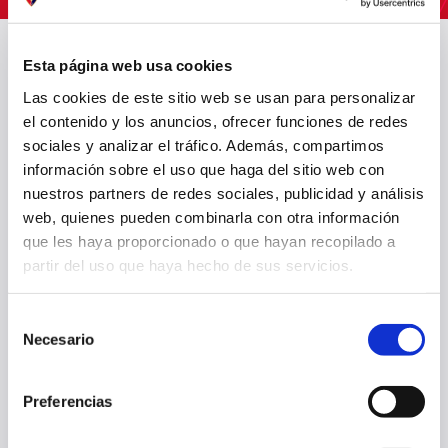
Esta página web usa cookies
Las cookies de este sitio web se usan para personalizar
el contenido y los anuncios, ofrecer funciones de redes
sociales y analizar el tráfico. Además, compartimos
información sobre el uso que haga del sitio web con
nuestros partners de redes sociales, publicidad y análisis
web, quienes pueden combinarla con otra información
EL LUNES SE PONDRÁN A LA VENTA LAS ENTRADAS PARA EL
que les haya proporcionado o que hayan recopilado a
OSASUNA - LEVANTE
partir del uso que haya hecho de sus servicios.
07 ago. 2026
PRIMER EQUIPO
Selección
Necesario
de
consentimiento
Preferencias