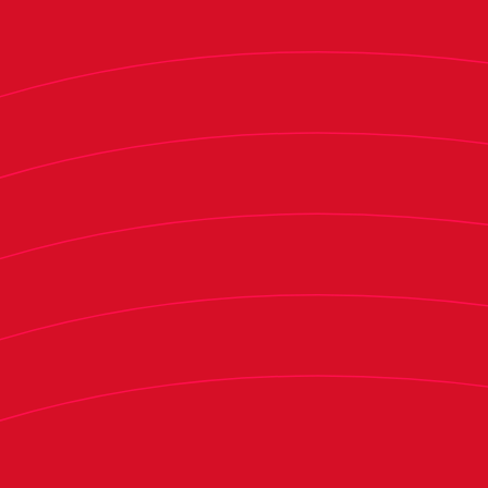
Santi Castillejo: "Vamos a Zamora a por los
tres puntos, aunque sabiendo que será un
partido difícil y nosotros contamos con
bajas"
En la previa del encuentro, Santi Castillejo
atendió a los medios del club y valoró el
momento que vive el filial rojillo: "Vamos a
Zamora con la intención que tenemos siempre de
sumar los tres puntos. Sabemos que será difícil
porque delante vamos a tener un rival que está
haciendo una gran temporada. Es un equipo que
cuenta con mucho gol y que como local es muy
fuerte. A pesar de ello, nosotros vamos allí con la
confianza del otro día y con dos jugadores
nuevos, aunque con bajas importantes".