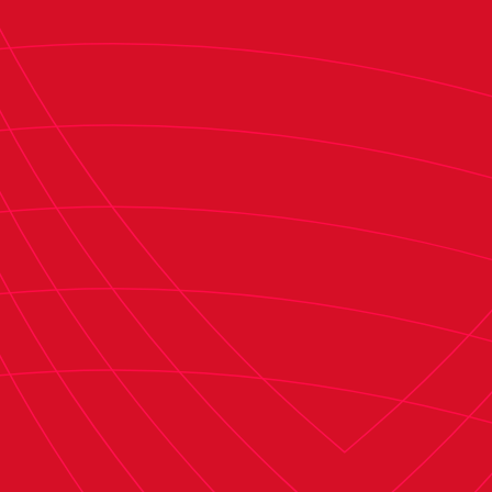
Además, el técnico de Valtierra puso en valor las
últimas jornadas de Osasuna Promesas:
"Veníamos haciendo bien las cosas en el tramo
final del año, aunque no conseguíamos la
victoria, que es lo que más confianza le da al
equipo. El otro día estuvimos bien y logramos
ganar con cierta comodidad. Sin embargo, el
partido de este domingo será diferente por el
rival que tendremos delante y por las bajas con
las que contamos nosotros".
En cuanto al juego y el encuentro frente al
Zamora F. C. el técnico rojillo comentó que "es un
equipo que nos va a plantear un partido
diferente al de la primera vuelta. Yo creo que
será un partido más abierto, con más