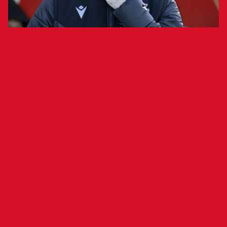
El filial rojillo se enfrentará al cuadro
zamorano mañana a las 12:00 horas
Osasuna Promesas se desplaza este fin de
semana a Zamora para afrontar la vigésima
jornada de Primera Federación Versus e-
Learning. El Zamora C. F. recibe a los rojillos
después de vencer al Real Unión por 1-2 en el
Stadium Gal. Por su parte, los de Santi Castillejo
también comenzaron el 2025 sumando tres
puntos ante el Amorebieta (3-0) en Tajonar.
Santi Castillejo cita a 19 futbolistas para el