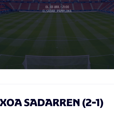
OL. 03 URR. - 21:00
EL SADAR , PAMPLONA
XOA SADARREN (2-1)