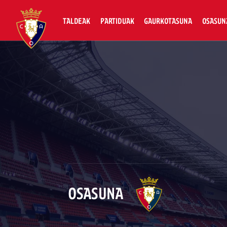
TALDEAK
PARTIDUAK
GAURKOTASUNA
OSASUN
OSASUNA