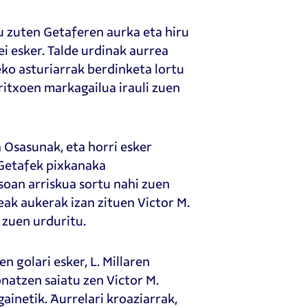
u zuten Getaferen aurka eta hiru
i esker. Talde urdinak aurrea
eko asturiarrak berdinketa lortu
ritxoen markagailua irauli zuen
 Osasunak, eta horri esker
 Getafek pixkanaka
soan arriskua sortu nahi zuen
eak aukerak izan zituen Victor M.
 zuen urduritu.
 golari esker, L. Millaren
natzen saiatu zen Victor M.
ainetik. Aurrelari kroaziarrak,