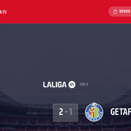
DENDA
A TV
JAR 8
2
-
1
GETA