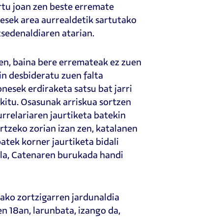
ertu joan zen beste erremate
nesek area aurrealdetik sartutako
tsedenaldiaren atarian.
uen, baina bere erremateak ez zuen
in desbideratu zuen falta
nesek erdiraketa satsu bat jarri
kitu. Osasunak arriskua sortzen
rrelariaren jaurtiketa batekin
rtzeko zorian izan zen, katalanen
atek korner jaurtiketa bidali
ola, Catenaren burukada handi
ako zortzigarren jardunaldia
n 18an, larunbata, izango da,