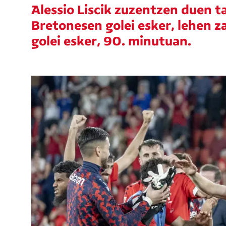
Alessio Liscik zuzentzen duen t
Bretonesen golei esker, lehen z
golei esker, 90. minutuan.