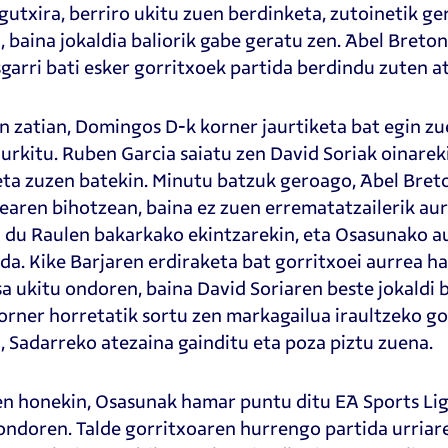
gutxira, berriro ukitu zuen berdinketa, zutoinetik g
, baina jokaldia baliorik gabe geratu zen. Abel Breto
sgarri bati esker gorritxoek partida berdindu zuten a
n zatian, Domingos D-k korner jaurtiketa bat egin z
aurkitu. Ruben Garcia saiatu zen David Soriak oinarek
eta zuzen batekin. Minutu batzuk geroago, Abel Breto
earen bihotzean, baina ez zuen errematatzailerik aur
u du Raulen bakarkako ekintzarekin, eta Osasunako au
da. Kike Barjaren erdiraketa bat gorritxoei aurrea ha
a ukitu ondoren, baina David Soriaren beste jokaldi b
orner horretatik sortu zen markagailua iraultzeko g
, Sadarreko atezaina gainditu eta poza piztu zuena.
n honekin, Osasunak hamar puntu ditu EA Sports Lig
ondoren. Talde gorritxoaren hurrengo partida urriare