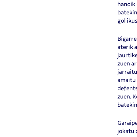
handik 
batekin
gol iku
Bigarre
aterik 
jaurtik
zuen ar
jarrait
amaitu 
defents
zuen. K
batekin
Garaipe
jokatu 