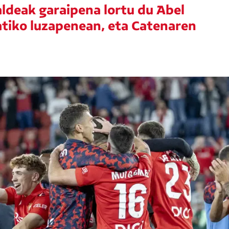
aldeak garaipena lortu du Abel
atiko luzapenean, eta Catenaren