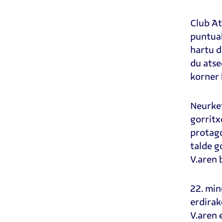
Club At
puntuak
hartu d
du atse
korner 
Neurket
gorritx
protago
talde g
V.aren 
22. min
erdirak
V.aren 