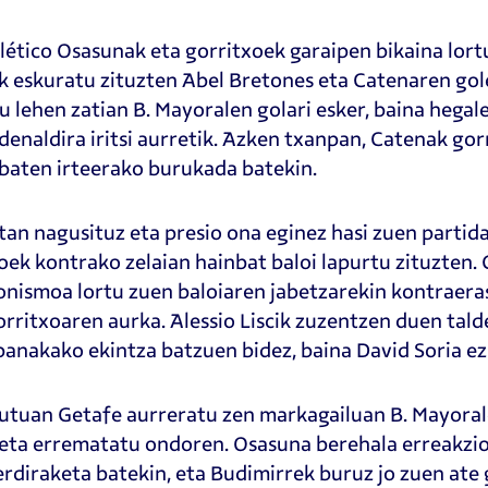
lético Osasunak eta gorritxoek garaipen bikaina lort
 eskuratu zituzten Abel Bretones eta Catenaren gole
u lehen zatian B. Mayoralen golari esker, baina hegal
denaldira iritsi aurretik. Azken txanpan, Catenak gor
baten irteerako burukada batekin.
an nagusituz eta presio ona eginez hasi zuen partida
oek kontrako zelaian hainbat baloi lapurtu zituzten.
nismoa lortu zuen baloiaren jabetzarekin kontraera
orritxoaren aurka. Alessio Liscik zuzentzen duen tald
banakako ekintza batzuen bidez, baina David Soria ez
utuan Getafe aurreratu zen markagailuan B. Mayoralen
eta errematatu ondoren. Osasuna berehala erreakzio
erdiraketa batekin, eta Budimirrek buruz jo zuen ate g