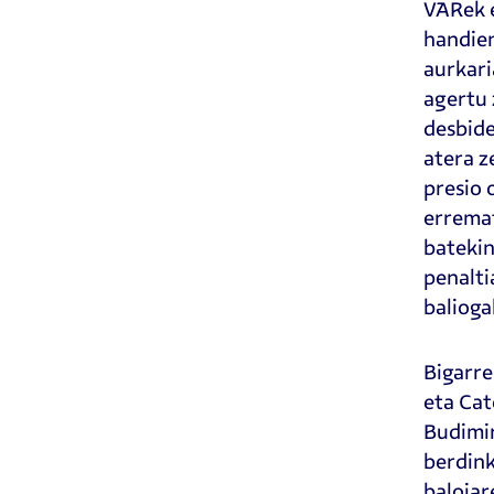
VARek e
handien
aurkari
agertu 
desbide
atera z
presio 
erremat
batekin
penalti
balioga
Bigarre
eta Cat
Budimir
berdink
baloiar