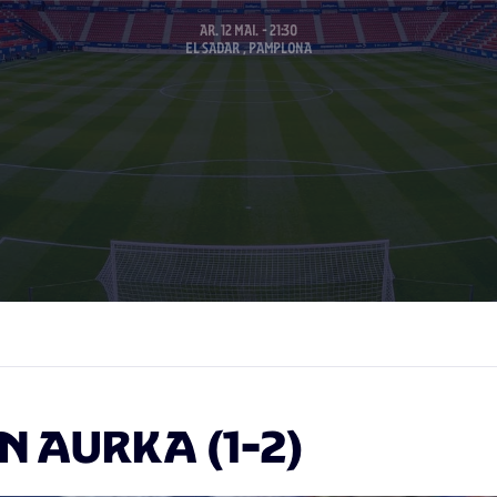
AR. 12 MAI. - 21:30
EL SADAR , PAMPLONA
N AURKA (1-2)