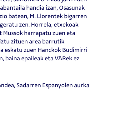
sabantaila handia izan, Osasunak
zio batean, M. Llorentek bigarren
n geratu zen. Horrela, etxekoak
at Mussok harrapatu zuen eta
iztu zituen area barrutik
ia eskatu zuen Hanckok Budimirri
n, baina epaileak eta VARek ez
andea, Sadarren Espanyolen aurka