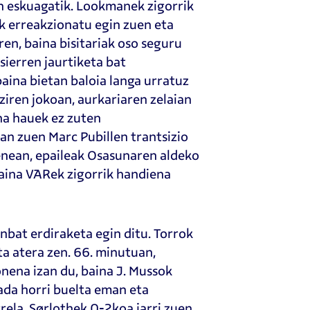
en eskuagatik. Lookmanek zigorrik
ak erreakzionatu egin zuen eta
ren, baina bisitariak oso seguru
sierren jaurtiketa bat
aina bietan baloia langa urratuz
 ziren jokoan, aurkariaren zelaian
ina hauek ez zuten
izan zuen Marc Pubillen trantsizio
penean, epaileak Osasunaren aldeko
baina VARek zigorrik handiena
inbat erdiraketa egin ditu. Torrok
ta atera zen. 66. minutuan,
nena izan du, baina J. Mussok
zada horri buelta eman eta
rrela, Sørlothek 0-2koa jarri zuen