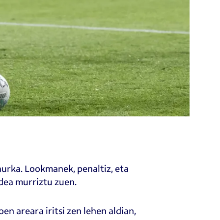
aurka. Lookmanek, penaltiz, eta
ldea murriztu zuen.
oen areara iritsi zen lehen aldian,