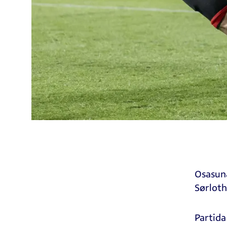
Osasuna
Sørloth
Partida