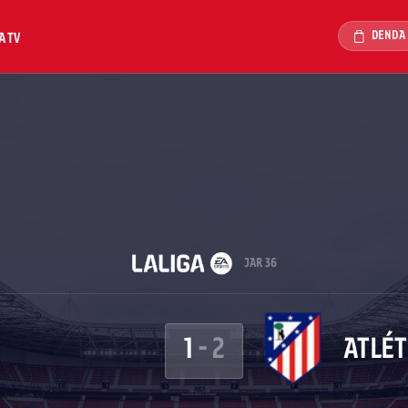
DENDA
A TV
JAR 36
1
-
2
ATLÉT