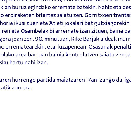
ikian buruz egindako erremate batekin. Nahiz eta de
o erdiraketen bitartez saiatu zen. Gorritxoen trantsi
 horia ikusi zuen eta Atleti jokalari bat gutxiagoreki
ziren eta Osambelak bi erremate izan zituen, baina b
gora joan zen. 90. minutuan, Kike Barjak aldeak murr
o errematearekin, eta, luzapenean, Osasunak penalt
iolako area barruan baloia kontrolatzen saiatu zenea
sku hartu nahi izan.
ren hurrengo partida maiatzaren 17an izango da, ig
atik aurrera.