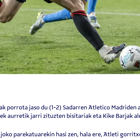
k porrota jaso du (1-2) Sadarren Atletico Madriden 
ek aurretik jarri zituzten bisitariak eta Kike Barjak a
 joko parekatuarekin hasi zen, hala ere, Atleti gorritx