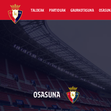
TALDEAK
PARTIDUAK
GAURKOTASUNA
OSASUN
OSASUNA