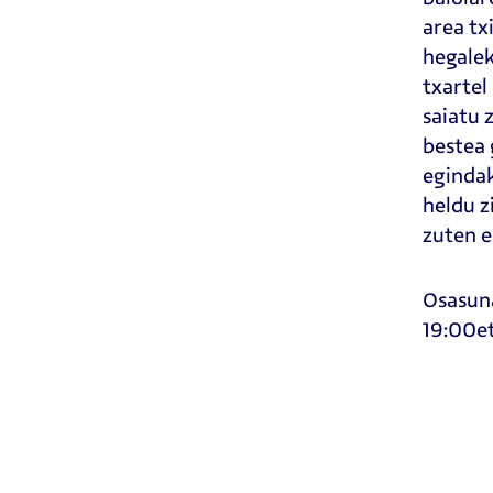
area tx
hegalek
txartel
saiatu 
bestea 
egindak
heldu z
zuten e
Osasuna
19:00et