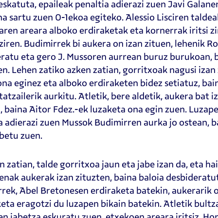
skatuta, epaileak penaltia adierazi zuen Javi Galan
a sartu zuen 0-1ekoa egiteko. Alessio Lisciren talde
aren areara alboko erdiraketak eta kornerrak iritsi zi
ziren. Budimirrek bi aukera on izan zituen, lehenik Ro
ratu eta gero J. Mussoren aurrean buruz burukoan, b
en. Lehen zatiko azken zatian, gorritxoak nagusi izan
ona eginez eta alboko erdiraketen bidez setiatuz, ba
atzailerik aurkitu. Atletik, bere aldetik, aukera bat 
, baina Aitor Fdez.-ek luzaketa ona egin zuen. Luza
a adierazi zuen Mussok Budimirren aurka jo ostean, 
betu zuen.
n zatian, talde gorritxoa jaun eta jabe izan da, eta ha
enak aukerak izan zituzten, baina baloia desbideratu
rek, Abel Bretonesen erdiraketa batekin, aukerarik o
eta eragotzi du luzapen bikain batekin. Atletik bult
en jabetza eskuratu zuen, etxekoen areara iritsiz. Ho