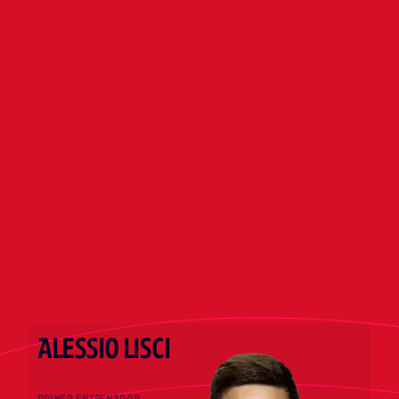
rival, nosotros hemos estado mal eso es
evidente”. “En los primeros quince minutos de la
segunda parte hemos tenido la ocasión de
marcar, no lo hemos conseguido, luego hemos
jugado muy lentos,... Hay muchas cosas y no
quiero entrar en eso, ha sido un partido malo y
muchas cosas seguramente las he fallado yo. No
quiero entrar en muchos más detalles porque
parece que estamos buscando excusas y odio
buscar excusas, hay poco que hablar del partido
de hoy, la culpa es mía y no debe de pasar”, ha
detallado.
ALESSIO LISCI