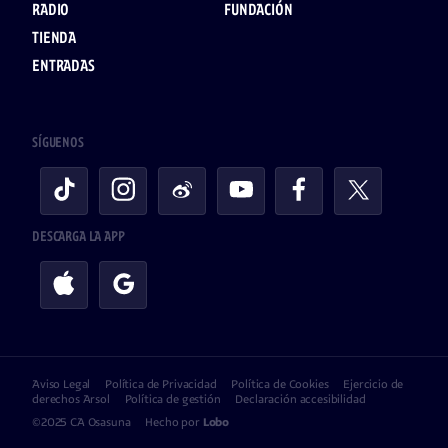
RADIO
FUNDACIÓN
TIENDA
ENTRADAS
SÍGUENOS
DESCARGA LA APP
Aviso Legal
Política de Privacidad
Política de Cookies
Ejercicio de
derechos Arsol
Política de gestión
Declaración accesibilidad
©2025 CA Osasuna
Hecho por
Lobo