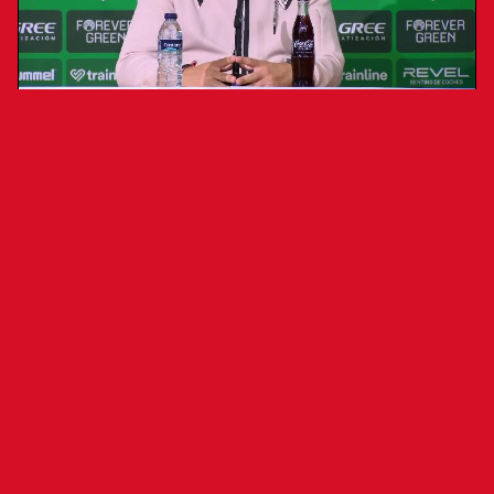
El entrenador se ha mostrado crítico con
la imagen del equipo en la derrota ante
el Real Betis
El entrenador de Osasuna, Alessio Lisci, ha
comparecido en rueda de prensa tras la derrota
ante el Real Betis (2-0). “Hoy hemos estado muy
mal, pero son partidos diferentes y
evidentemente hay que solucionar algo porque
hemos hecho cero puntos (fuera de casa), pero
no están grave la situación, lo que es grave es el
partido de hoy que no debe de pasar”, ha