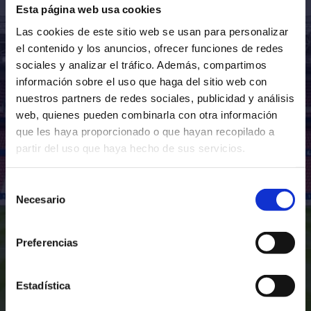
ARNEDO
Esta página web usa cookies
PROMESAS
Las cookies de este sitio web se usan para personalizar
el contenido y los anuncios, ofrecer funciones de redes
sociales y analizar el tráfico. Además, compartimos
POR DEFINIR
información sobre el uso que haga del sitio web con
nuestros partners de redes sociales, publicidad y análisis
INSTALACIONES DEPORTIVAS DE TAJONAR , CALLE DEL POLÍGONO INDUSTRIAL DE
web, quienes pueden combinarla con otra información
BERROA,S/N, 31192, NAVARRA
que les haya proporcionado o que hayan recopilado a
partir del uso que haya hecho de sus servicios.
Selección
Necesario
de
consentimiento
Preferencias
Estadística