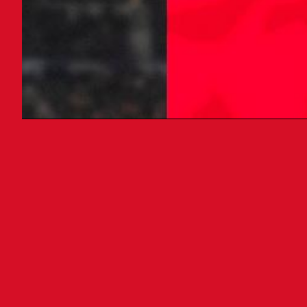
El c
vinc
Kike
El c
al q