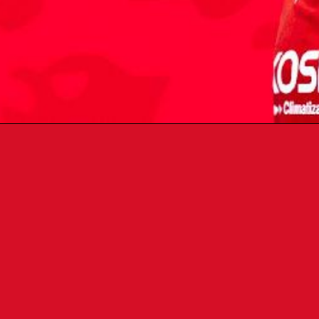
anterano de Osasuna ofreció una rueda de prensa 
ulación con la entidad hasta 2028
 Barja compareció en rueda de prensa tras renovar s
anterano rojillo quiso mostrar su felicidad y agradec
ue llegó con ocho años: “Estoy muy contento, súper fel