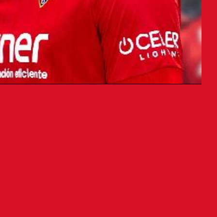
en El Sadar tras ampliar su
u contrato con Osasuna hasta 2028.
imiento por poder continuar en el club
iz de poder seguir aquí, que llevo