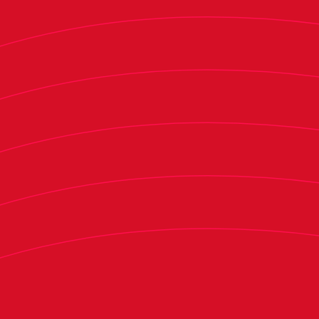
e con nosotros, a nivel deportivo
ó a Kike Barja en su rueda de prensa
n de Osasuna esta temporada: “Quería
r. Yo que he sido jugador, al final
tido, pero lo que no pasaba
os compañeros”. “Estamos
eportivo como a nivel de lo que