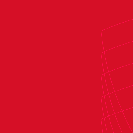
lio Vázquez:” Estamos encantados de que continú
r lo que aporta en el vestuario como capitán”
lio Vázquez, director deportivo de Osasuna, acompañ
iso poner en valor y agradecer el trabajo del capitá
decerle el compromiso que ha tenido jugando y sin juga
pre cuando no estás jugando parece que pasa inadver
vertido eran los entrenamientos y cómo ayudaba a l
ntados de que continúe con nosotros, tanto a nivel d
ta en el vestuario como capitán”, concluyó.