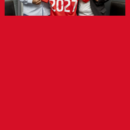
La empresa lucirá su logotipo en la
manga de las camisetas de juego de
todos los equipos femeninos del club
durante las temporadas 2025–2026 y
2026–2027
El Club Atlético Osasuna ha alcanzado un
acuerdo con Renoven, que se convierte en nuevo
patrocinador oficial de Osasuna Femenino. La
empresa lucirá su logotipo en la manga de las
camisetas de juego de todos los equipos
femeninos del club durante las temporadas
2025–2026 y 2026–2027.