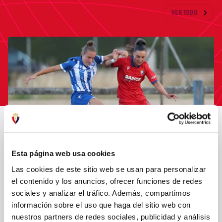
ÚLTIMAS NOTICIAS
VER TODO
Esta página web usa cookies
OSASUNA FEMENINO CAE ANTE EL ALAVÉS EN SU PRIMER PARTIDO
Las cookies de este sitio web se usan para personalizar
DE PRETEMPORADA (2-0)
el contenido y los anuncios, ofrecer funciones de redes
sociales y analizar el tráfico. Además, compartimos
31 jul. 2026
OSASUNA FEMENINO
información sobre el uso que haga del sitio web con
nuestros partners de redes sociales, publicidad y análisis