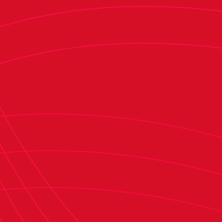
administración del Grupo Renoven.
Renoven es una compañía especializada en la
fabricación e instalación de ventanas de
aluminio y PVC. Fundada en 1994, su actividad se
basa en dos pilares fundamentales: lograr la
satisfacción de sus clientes y ofrecer un
producto de máxima calidad que garantice el
mejor aislamiento térmico y acústico. A lo largo
de las últimas décadas, la empresa ha
experimentado un crecimiento continuo,
consolidándose como una de las compañías
líderes del sector a nivel nacional.