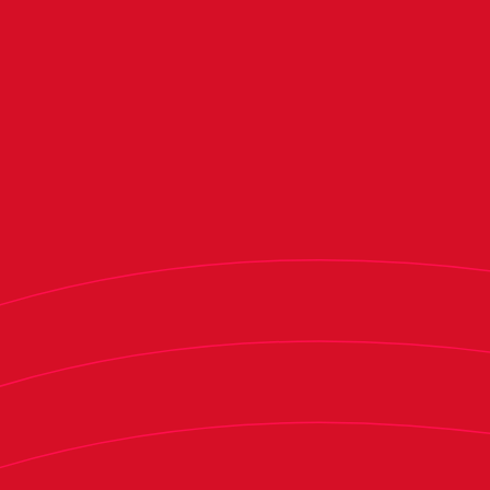
La alianza consolida el compromiso compartido
por ambas entidades con el crecimiento del
fútbol femenino y refuerza la apuesta del club
por establecer relaciones estables con empresas
líderes de su entorno. Además, Renoven
continuará formando parte de la máxima
categoría del Club de Empresas de Osasuna
como miembro de Honor.
El acto de firma del acuerdo se ha celebrado en
El Sadar, donde se ha inmortalizado el momento
con la camiseta oficial como elemento
representativo de la colaboración. Han asistido
al acto el presidente del Club Atlético Osasuna,
Luis Sabalza, y Juan B. Ripa, responsable de