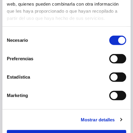
web, quienes pueden combinarla con otra información
que les haya proporcionado o que hayan recopilado a
partir del uso que haya hecho de sus servicios.
Selección
Necesario
de
consentimiento
Preferencias
Estadística
ROBERTO PÉREZ CITA A 23 JUGADORAS PARA EL AMISTOSO
FRENTE AL ALAVÉS
Marketing
31 jul. 2026
OSASUNA FEMENINO
Mostrar detalles