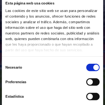
Esta página web usa cookies
SPORT
OSASUNA W
Las cookies de este sitio web se usan para personalizar
EXTREMADURA W
el contenido y los anuncios, ofrecer funciones de redes
sociales y analizar el tráfico. Además, compartimos
información sobre el uso que haga del sitio web con
POR DEFINIR
nuestros partners de redes sociales, publicidad y análisis
web, quienes pueden combinarla con otra información
que les haya proporcionado o que hayan recopilado a
partir del uso que haya hecho de sus servicios.
Selección
Necesario
de
consentimiento
Preferencias
Estadística