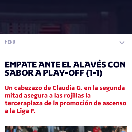
MENU
EMPATE ANTE EL ALAVÉS CON
SABOR A PLAY-OFF (1-1)
Un cabezazo de Claudia G. en la segunda
mitad asegura a las rojillas la
terceraplaza de la promoción de ascenso
a la Liga F.