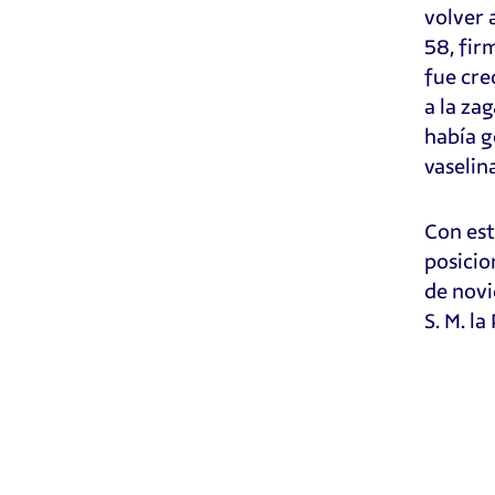
volver 
58, fir
fue cre
a la za
había g
vaselin
Con est
posicio
de novi
S. M. la