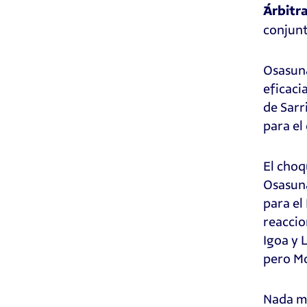
Árbitr
conjunt
Osasuna
eficaci
de Sarr
para el
El choq
Osasuna
para el
reaccio
Igoa y 
pero Mo
Nada má