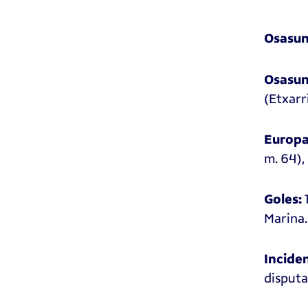
Osasun
Osasun
(Etxarri
Europ
m. 64),
1
Goles:
Marina.
Inciden
disputa