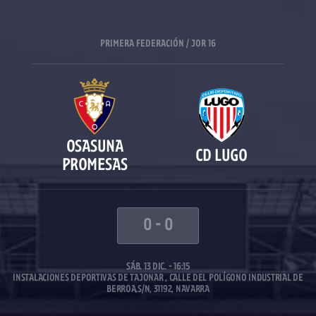
PRIMERA FEDERACIÓN / JOR 16
OSASUNA
CD LUGO
PROMESAS
0
-
0
SÁB. 13 DIC. - 16:15
INSTALACIONES DEPORTIVAS DE TAJONAR , CALLE DEL POLÍGONO INDUSTRIAL DE
BERROA,S/N, 31192, NAVARRA