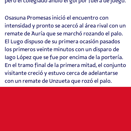
pero el colegiado anuló el gol por fuera de juego.
Osasuna Promesas inició el encuentro con
intensidad y pronto se acercó al área rival con un
remate de Auría que se marchó rozando el palo.
El Lugo dispuso de su primera ocasión pasados
los primeros veinte minutos con un disparo de
Iago López que se fue por encima de la portería.
En el tramo final de la primera mitad, el conjunto
visitante creció y estuvo cerca de adelantarse
con un remate de Unzueta que rozó el palo.
Ya en la segunda parte, Stamatakis detuvo un
mano a mano a Reniero para evitar el gol de los
visitantes. Osasuna Promesas replicó con una
buena jugada de Dani G., que dejó para Jiménez y
este con un centro buscó a R. Arroyo, aunque un