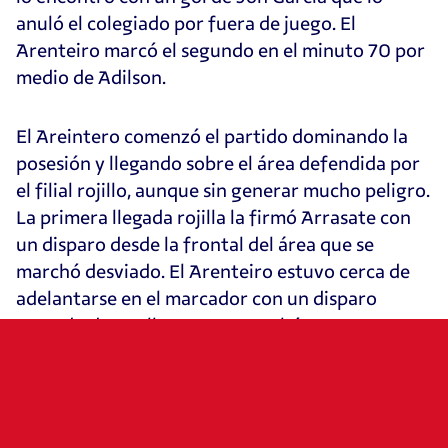
anuló el colegiado por fuera de juego. El
Arenteiro marcó el segundo en el minuto 70 por
medio de Adilson.
El Areintero comenzó el partido dominando la
posesión y llegando sobre el área defendida por
el filial rojillo, aunque sin generar mucho peligro.
La primera llegada rojilla la firmó Arrasate con
un disparo desde la frontal del área que se
marchó desviado. El Arenteiro estuvo cerca de
adelantarse en el marcador con un disparo
cruzado de Cuellar que se marchó por poco. De
nuevo, el conjunto local llegó al área rojilla y una
gran acción defensiva de Jiménez evitó que
Adilson lograse rematar a puerta. Lumbreras
que ganó en carrera a dos defensores, estuvo