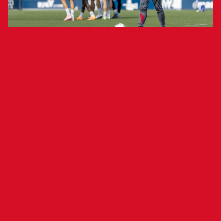
Los rojillos se enfrentan al conjunto
madrileño el viernes, 3 de octubre, a las
21:00 horas
El Club Atlético Osasuna ha citado a 21 jugadores
para recibir la visita del Getafe C. F. (viernes, 3 de
octubre, 21:00 horas, El Sadar) en la octava
jornada de LALIGA EASPORTS. Alessio Lisci,
quien ha comunicado la lista de convocados tras
el último entrenamiento, no podrá contar con
Aimar Oroz.
Convocatoria: