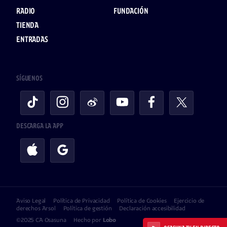
RADIO
FUNDACIÓN
TIENDA
ENTRADAS
SÍGUENOS
DESCARGA LA APP
Aviso Legal
Política de Privacidad
Política de Cookies
Ejercicio de
derechos Arsol
Política de gestión
Declaración accesibilidad
©2025 CA Osasuna
Hecho por
Lobo