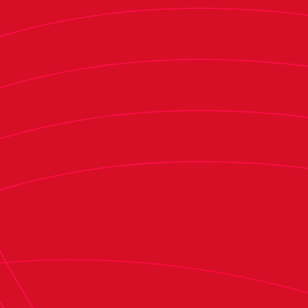
formará parte del informe que dicha comisión
tiene previsto emitir en los próximos días sobre
este y otros asuntos de actualidad. Además,
también fueron informados los auditores de la
entidad.
La participación de Osasuna en esta operación se
limitó única y exclusivamente a la contratación
con Howden de una cobertura destinada a
mitigar parcialmente el impacto económico que
hubiera supuesto un eventual descenso de
categoría. Por lo tanto, el club se reserva cuantas
acciones le asistan en defensa de sus intereses y
de su reputación.
Certificado de Howden Ibérica sobre la
operación