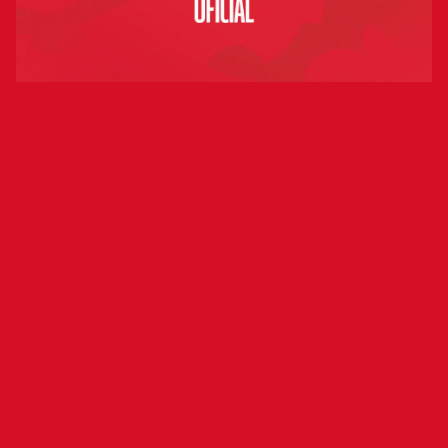
Aclaraciones del Club Atlético Osasuna
ante algunas informaciones sobre una
cobertura contratada por el club
vinculada al riesgo de descenso
deportivo
Ante las informaciones publicadas en las últimas
horas sobre una cobertura vinculada al riesgo de
descenso deportivo contratada por el Club
Atlético Osasuna, la entidad desea realizar las
siguientes aclaraciones: