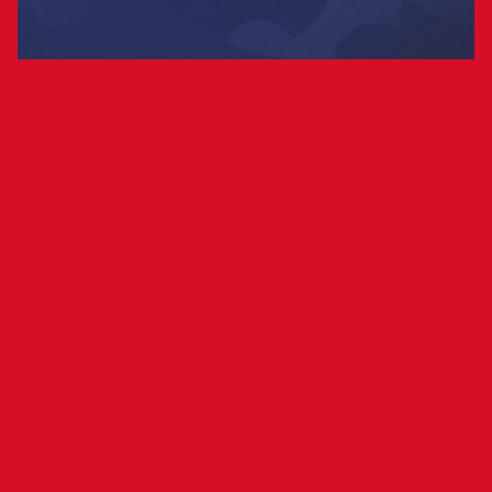
El club reexpresa las cuentas de la
temporada 24-25 al detectar errores,
cambia de empresa auditora por PKF
Attest y reestructura el Departamento
Financiero
Osasuna cerró la primera mitad de la temporada,
a 31 de diciembre de 2025, con un beneficio de
581.746 euros después de impuestos. Este
resultado contrasta con unas pérdidas antes de
impuestos de 3,3 millones de euros y se explica,
en gran medida, por el tratamiento fiscal
derivado de las operaciones de venta realizadas