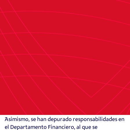
Las cuentas, elaboradas por el director
financiero, fueron posteriormente auditadas sin
salvedades. Tras lo cual fueron firmadas por la
Junta Directiva y seguidamente la Comisión de
Control emitió su informe conforme a la
información disponible en ese momento, siendo
finalmente presentadas a la Asamblea.
La posterior decisión de la Junta Directiva de
encargar la auditoría a una nueva firma ha
permitido identificar determinados errores que
no habían sido detectados previamente,
procediéndose de inmediato a su corrección.
Asimismo, se han depurado responsabilidades en
el Departamento Financiero, al que se