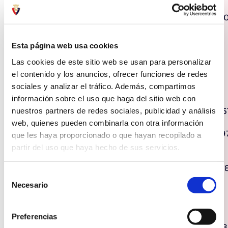
VI.
2.066.062
1.840.00
Periodificaciones
Esta página web usa cookies
VII. Efectivo y
5.673.171
7.132.188
Las cookies de este sitio web se usan para personalizar
otros activos
el contenido y los anuncios, ofrecer funciones de redes
líquidos
sociales y analizar el tráfico. Además, compartimos
equivalentes
información sobre el uso que haga del sitio web con
I.Fondo Social
(5.804.161)
(6.989.95
nuestros partners de redes sociales, publicidad y análisis
web, quienes pueden combinarla con otra información
VII. Resultado
2.058.747
(1.605.09
que les haya proporcionado o que hayan recopilado a
del ejercicio
partir del uso que haya hecho de sus servicios.
II. Deudas a
(44.238.225)
(50.763.7
Selección
largo plazo
Necesario
de
(Otros pasivos
consentimiento
financieros)
Preferencias
III. Deudas a
(6.301.795)
(10.013.48