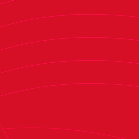
impuestos (a falta del ajuste fiscal pertinente).
Esto se debe, fundamentalmente, a gastos
financieros no contabilizados y a otros gastos
corrientes registrados incorrectamente.
Asimismo, figura un concepto salarial por David
García que debía haberse llevado a gasto tras su
venta y no se hizo correctamente tras la marcha
del central. Además, hay un movimiento que no
tiene impacto en el resultado del ejercicio pero
que sí que afecta al balance al no haberse
computado en el pasivo un anticipo de televisión
que se ingresó antes del 30 de junio y que se
contabilizó como menor saldo de clientes.
También se computó una tesorería de 5,6
millones a 30 de junio cuando en realidad la cifra
correcta serían 7,1 millones (1,5 millones superior
a la recogida).