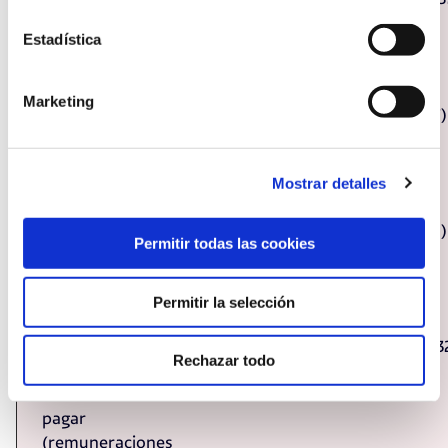
corto plazo (con
Estadística
entidades de
crédito)
Marketing
III. Deudas a
(3.824.777)
(7.174.777)
corto plazo
(otros pasivos
Mostrar detalles
financieros)
V. Acreed.
(1.041.654)
(1.538.311)
Permitir todas las cookies
Comerc. Y otras
cuentas a pagar
(proveedores)
Permitir la selección
V. Acreedores
(13.972.132)
(14.842.13
Rechazar todo
comerciales y
otras cuentas a
pagar
(remuneraciones