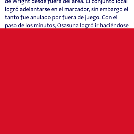
de Wright desde fuera del área. El conjunto local
logró adelantarse en el marcador, sin embargo el
tanto fue anulado por fuera de juego. Con el
paso de los minutos, Osasuna logró ir haciéndose
con mayor control de la posesión, pero la
defensa local se mostró muy segura. Torró, en el
minuto 32, tuvo la mejor ocasión para el equipo
de Luis Miguel Ramis al cabecear un saque de
esquina, pero el balón salió rozando el palo.
Rubén García también lo intentó con un disparo
lejano de falta que se fue desviado. El Norwich
City, por su parte, buscó el tanto en los instantes
finales de la primera mitad con disparos lejanos
que no llevaron mucho riesgo a la portería de
Aitor Fdez.
Ya en la segunda parte, Osasuna comenzó con