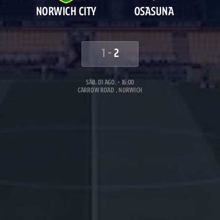
NORWICH CITY
OSASUNA
1
-
2
SÁB. 01 AGO. - 16:00
CARROW ROAD , NORWICH