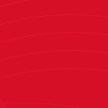
Más tarde, en la temporada 2023/24, se
convirtió en asistente técnico y director del
departamento de análisis de fechas FIFA de la
Selección Mexicana Femenina. En ese mismo
curso, fue contratado por el Liga Deportiva
Universitaria de Quito como asistente técnico
del primer equipo, donde realizó tareas a su vez
como director del departamento de análisis y
optimización individual del jugador. En la
campaña 2024/25, fue llamado por la Selección
Nacional de México para convertirse en director
del departamento de inteligencia deportiva, así
como en jefe de analistas. En el curso que aún
continúa vigente, decidió estrenarse como
primer entrenador de un equipo de categoría