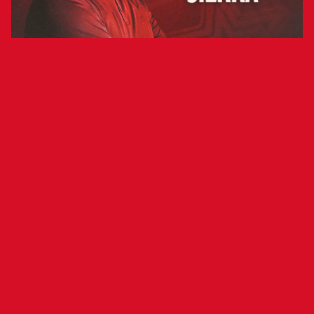
El actual técnico del C. D. Pamplona se
incorporará a la entidad una vez finalice
el playoff de ascenso a Segunda
Federación a través de un acuerdo para
las próximas tres temporadas
El Club Atlético Osasuna ha alcanzado un
acuerdo con Miguel Ángel Sierra para que sea el
entrenador de Osasuna Promesas las próximas
tres temporadas. El actual técnico del Club
Deportivo Pamplona se incorporará a la entidad
una vez finalice el playoff de ascenso a Segunda
Federación en el que está inmerso su equipo. La