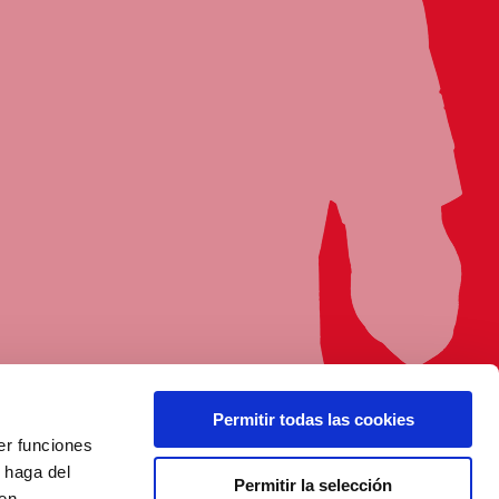
Permitir todas las cookies
er funciones
 haga del
Permitir la selección
den