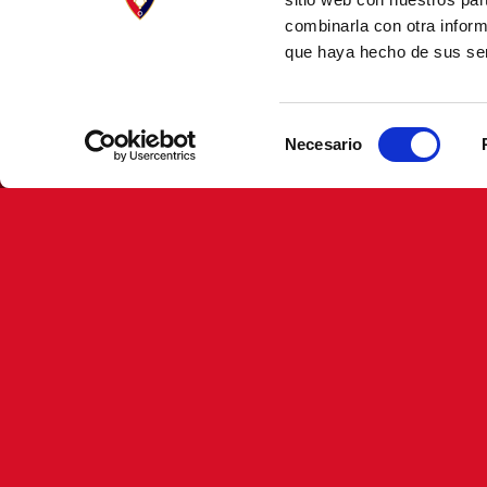
combinarla con otra inform
que haya hecho de sus ser
Selección
Necesario
de
consentimiento
FECHA DE NACIMIENTO
14/10/2009
LUGAR DE NACIMIENTO
PAMPLONA, NAVARRA