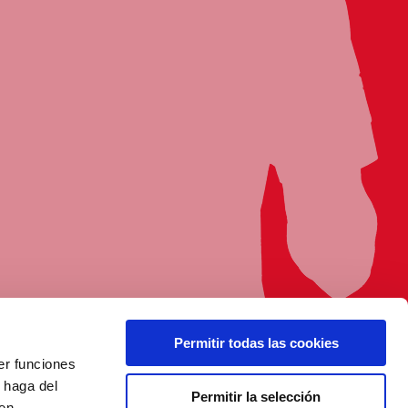
Permitir todas las cookies
er funciones
 haga del
Permitir la selección
den