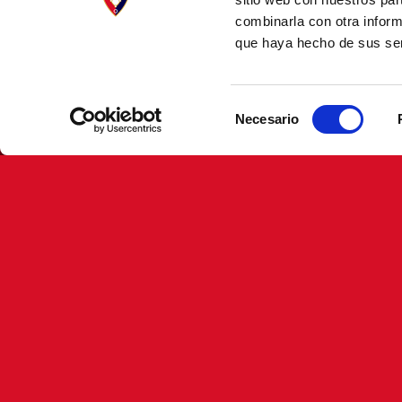
combinarla con otra inform
que haya hecho de sus ser
Selección
Necesario
de
consentimiento
FECHA DE NACIMIENTO
04/04/2011
LUGAR DE NACIMIENTO
PAMPLONA, NAVARRA