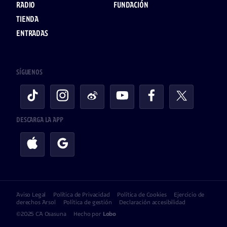
RADIO
FUNDACIÓN
TIENDA
ENTRADAS
SÍGUENOS
DESCARGA LA APP
Aviso Legal
Política de Privacidad
Política de Cookies
Ejercicio de
derechos Arsol
Política de gestión
Declaración accesibilidad
©2025 CA Osasuna
Hecho por
Lobo