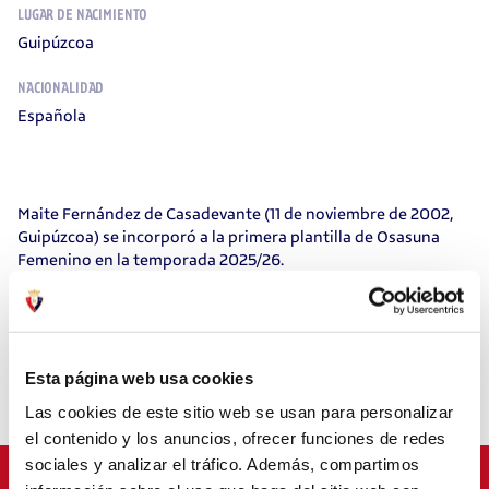
LUGAR DE NACIMIENTO
Guipúzcoa
NACIONALIDAD
Española
Maite Fernández de Casadevante (11 de noviembre de 2002,
Guipúzcoa) se incorporó a la primera plantilla de Osasuna
Femenino en la temporada 2025/26.
Formada en el Zarautz KE, continuó su crecimiento en el
Oiartzun KKE durante la temporada 2020/21. En 2024 llegó al
Viimsi JK de Estonia, lo que supuso un punto de inflexión en
su trayectoria. Ese mismo año, se incorporó al CA Osasuna
Esta página web usa cookies
Fundación B, donde mostró un rendimiento que le permitió
Las cookies de este sitio web se usan para personalizar
ascender al primer equipo al año siguiente.
el contenido y los anuncios, ofrecer funciones de redes
sociales y analizar el tráfico. Además, compartimos