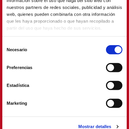
información sobre el uso que haga del sitio web con
nuestros partners de redes sociales, publicidad y análisis
web, quienes pueden combinarla con otra información
PATROCINADORES
que les haya proporcionado o que hayan recopilado a
partir del uso que haya hecho de sus servicios.
Selección
Necesario
de
consentimiento
Preferencias
Estadística
Marketing
Mostrar detalles