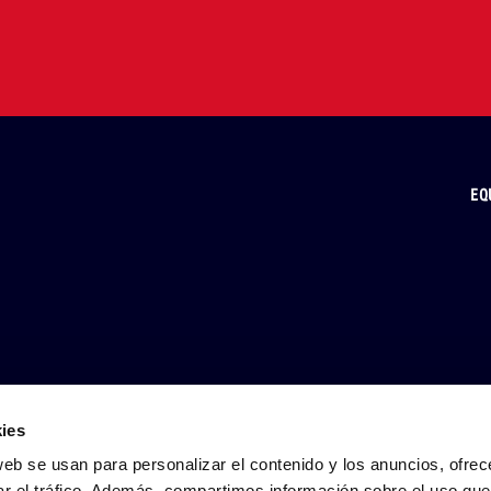
EQ
ies
web se usan para personalizar el contenido y los anuncios, ofrec
ar el tráfico. Además, compartimos información sobre el uso que