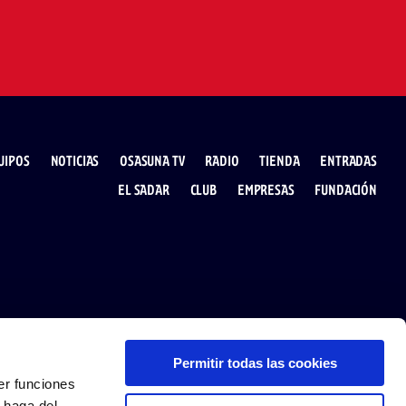
UIPOS
NOTICIAS
OSASUNA TV
RADIO
TIENDA
ENTRADAS
EL SADAR
CLUB
EMPRESAS
FUNDACIÓN
Permitir todas las cookies
SÍGUENOS
DESCARGA LA APP
er funciones
 haga del