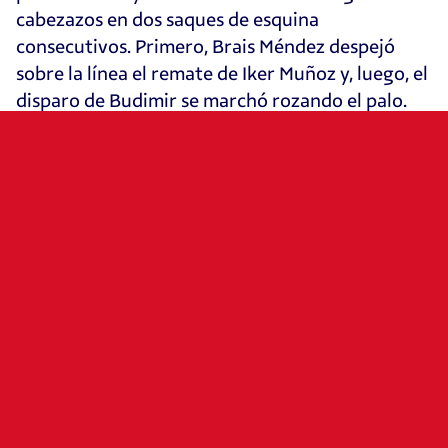
cabezazos en dos saques de esquina
consecutivos. Primero, Brais Méndez despejó
sobre la línea el remate de Iker Muñoz y, luego, el
disparo de Budimir se marchó rozando el palo.
Pese a estos acercamientos, la Real Sociedad
supo controlar el resultado contemporizando el
juego durante la segunda mitad, pero Víctor
Muñoz, en los últimos minutos de partido y tras
combinar con Kike Barja en el área, recortó
distancias con un potente disparo casi sin ángulo
desde dentro del área. Los rojillos siguieron
empujando para intentar acercarse más en el
marcador, pero el conjunto local se mostró
contundente en defensa y aseguró su triunfo.
El próximo partido de Osasuna será el sábado 21