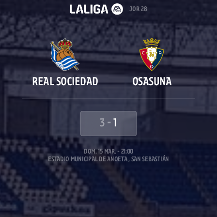
JOR 28
REAL SOCIEDAD
OSASUNA
3
-
1
DOM. 15 MAR. - 21:00
ESTADIO MUNICIPAL DE ANOETA , SAN SEBASTIÁN