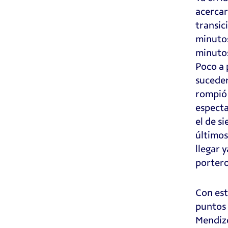
acercar
transic
minutos
minutos
Poco a 
suceder
rompió 
especta
el de s
últimos
llegar 
portero
Con est
puntos 
Mendizo