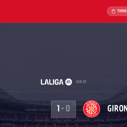
TIEND
JOR 29
1
-
0
GIRO