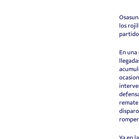
Osasuna
los roj
partido
En una 
llegada
acumuló
ocasion
interve
defensa
remate 
disparo
romper
Ya en l