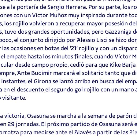
se a la portería de Sergio Herrera. Por su parte, los r
iones con un Víctor Muñoz muy inspirado durante todo
, los rojillo volvieron a recuperar mayor posesión de
, tuvo dos grandes oportunidades, pero Gazzaniga de
poco, el conjunto dirigido por Alessio Lisci se hizo d
 las ocasiones en botas del ‘21’ rojillo y con un dispa
el empate hasta los minutos finales, cuando Víctor
cular desde campo propio, cedió para que Kike Barja p
iempre, Ante Budimir marcará el solitario tanto que dio l
 instantes, el Girona se lanzó arriba en busca del em
ya en el descuento el segundo gol rojillo con un mano
 visitante.
a victoria, Osasuna se marcha a la semana de parón d
en 29 jornadas. El próximo partido de Osasuna será e
rrotza para medirse ante el Alavés a partir de las 21