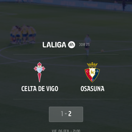
JOR 23
CELTA DE VIGO
OSASUNA
1
-
2
VIE. 06 FEB. - 21:00