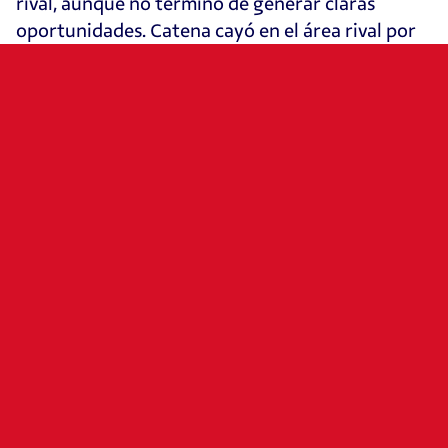
rival, aunque no terminó de generar claras
oportunidades. Catena cayó en el área rival por
un pisotón, pero de nuevo ni el colegiado ni el
VAR apreciaron el penalti. De nuevo, el juego se
igualó con el paso de los minutos y las
sustituciones en ambos equipos, y el Celta logró
tener una ocasión en botas de Williot que detuvo
de nuevo Sergio Herrera. Sin embargo, Osasuna
no dejó de intentar llegar a portería rival y, en el
minuto 78, tras varios centros consecutivos, Raúl
logró poner el 1-2 en el marcador con un remate
en el área pequeña tras un pase de cabeza de
Catena. El conjunto local buscó el empate en los
últimos minutos, pero una gran defensa y una
buena intervención de Sergio Herrera a un
remate de Iago Aspas mantuvieron la victoria
rojilla.