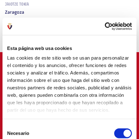
JAIOTZE TOKIA
Zaragoza
NAZIONALITATEA
Española
Esta página web usa cookies
Las cookies de este sitio web se usan para personalizar
el contenido y los anuncios, ofrecer funciones de redes
sociales y analizar el tráfico. Además, compartimos
información sobre el uso que haga del sitio web con
BABESLEAK
nuestros partners de redes sociales, publicidad y análisis
web, quienes pueden combinarla con otra información
que les haya proporcionado o que hayan recopilado a
partir del uso que haya hecho de sus servicios.
Selección
Necesario
de