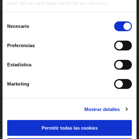
partir del uso que haya hecho de sus servicios.
Selección
Necesario
de
consentimiento
Preferencias
Estadística
Marketing
Mostrar detalles
Permitir todas las cookies