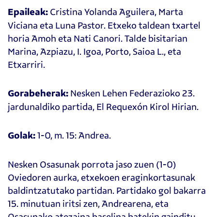
Cristina Yolanda Aguilera, Marta
Epaileak:
Viciana eta Luna Pastor. Etxeko taldean txartel
horia Amoh eta Nati Canori. Talde bisitarian
Marina, Azpiazu, I. Igoa, Porto, Saioa L., eta
Etxarriri.
Nesken Lehen Federazioko 23.
Gorabeherak:
jardunaldiko partida, El Requexón Kirol Hirian.
1-0, m. 15: Andrea.
Golak:
Nesken Osasunak porrota jaso zuen (1-0)
Oviedoren aurka, etxekoen eraginkortasunak
baldintzatutako partidan. Partidako gol bakarra
15. minutuan iritsi zen, Andrearena, eta
Osasunako atezaina baselina batekin gainditu