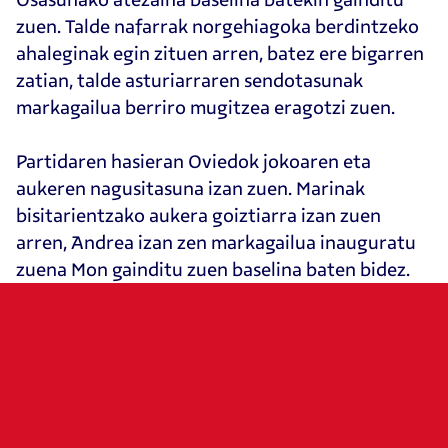
zuen. Talde nafarrak norgehiagoka berdintzeko
ahaleginak egin zituen arren, batez ere bigarren
zatian, talde asturiarraren sendotasunak
markagailua berriro mugitzea eragotzi zuen.
Partidaren hasieran Oviedok jokoaren eta
aukeren nagusitasuna izan zuen. Marinak
bisitarientzako aukera goiztiarra izan zuen
arren, Andrea izan zen markagailua inauguratu
zuena Mon gainditu zuen baselina baten bidez.
Golaren ondoren, Osasunako atezainak
abantaila handiagoa saihestu zuen falta
jaurtiketa zuzen bat geldituta. Atsedenaldira
iritsi aurretik, Osasunak jokoaren kontrola
orekatzea lortu du eta bere aukerarik argiena L.
Teruelek buruz egindako erremate batean izan