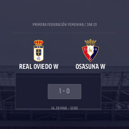
PRIMERA FEDERACIÓN FEMENINA / JAR 23
REAL OVIEDO W
OSASUNA W
1
-
0
IG. 29 MAR. - 12:00