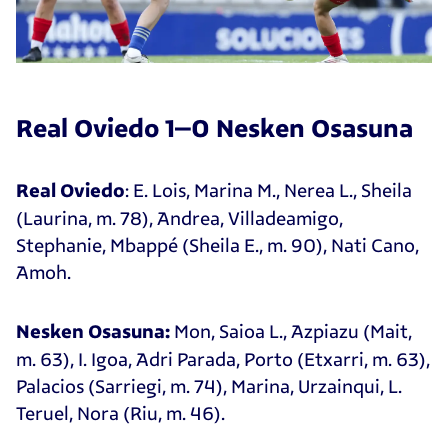
Real Oviedo 1–0 Nesken Osasuna
: E. Lois, Marina M., Nerea L., Sheila
Real Oviedo
(Laurina, m. 78), Andrea, Villadeamigo,
Stephanie, Mbappé (Sheila E., m. 90), Nati Cano,
Amoh.
Mon, Saioa L., Azpiazu (Mait,
Nesken Osasuna:
m. 63), I. Igoa, Adri Parada, Porto (Etxarri, m. 63),
Palacios (Sarriegi, m. 74), Marina, Urzainqui, L.
Teruel, Nora (Riu, m. 46).