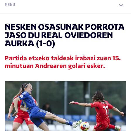
MENU
NESKEN OSASUNAK PORROTA
JASO DU REAL OVIEDOREN
AURKA (1-0)
Partida etxeko taldeak irabazi zuen 15.
minutuan Andrearen golari esker.