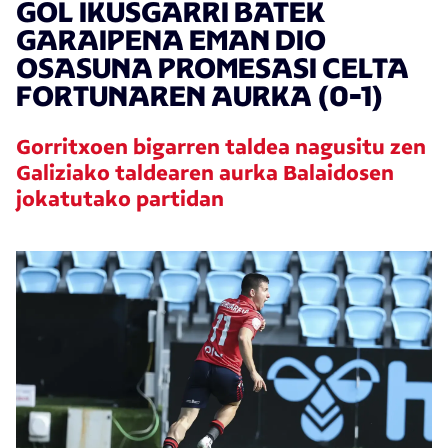
GOL IKUSGARRI BATEK
GARAIPENA EMAN DIO
OSASUNA PROMESASI CELTA
FORTUNAREN AURKA (0-1)
Gorritxoen bigarren taldea nagusitu zen
Galiziako taldearen aurka Balaidosen
jokatutako partidan