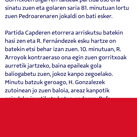
sinatu zuen eta golaren saria 81. minutuan lortu
zuen Pedroarenaren jokaldi on bati esker.
Partida Capderen etorrera arriskutsu batekin
hasi zen eta R. Fernándezek esku hartze on
batekin etsi behar izan zuen. 10. minutuan, R.
Arroyok kontraeraso ona egin zuen gorritxoak
aurretik jartzeko, baina epaileak gola
baliogabetu zuen, jokoz kanpo zegoelako.
Minutu batzuk geroago, H. Gonzalezek
zutoinean jo zuen baloia, areaz kanpotik
egindako jaurtiketa baten ondoren. Rafa
Fernandezek esku-hartze handia egin zuen
Somuahren aurka. Gorritxoen aldetik, R. Arroyok
gertu izan zuen gorritxoak aurreratzea, baina
Cokeren luzapen onak bisitarien gola eragotzi