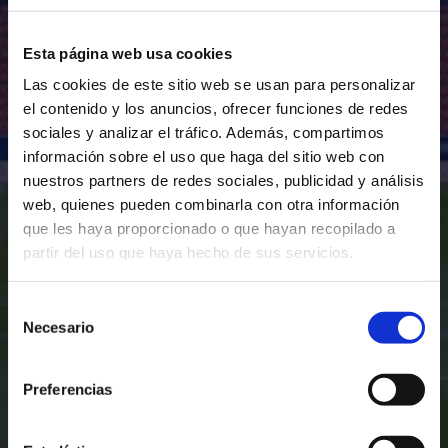
Esta página web usa cookies
Las cookies de este sitio web se usan para personalizar
el contenido y los anuncios, ofrecer funciones de redes
sociales y analizar el tráfico. Además, compartimos
información sobre el uso que haga del sitio web con
nuestros partners de redes sociales, publicidad y análisis
web, quienes pueden combinarla con otra información
que les haya proporcionado o que hayan recopilado a
partir del uso que haya hecho de sus servicios.
Selección
Necesario
de
consentimiento
Preferencias