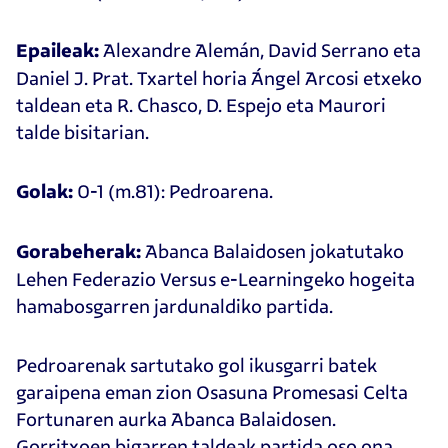
Alexandre Alemán, David Serrano eta
Epaileak:
Daniel J. Prat. Txartel horia Ángel Arcosi etxeko
taldean eta R. Chasco, D. Espejo eta Maurori
talde bisitarian.
0-1 (m.81): Pedroarena.
Golak:
Abanca Balaidosen jokatutako
Gorabeherak:
Lehen Federazio Versus e-Learningeko hogeita
hamabosgarren jardunaldiko partida.
Pedroarenak sartutako gol ikusgarri batek
garaipena eman zion Osasuna Promesasi Celta
Fortunaren aurka Abanca Balaidosen.
Gorritxoen bigarren taldeak partida oso ona