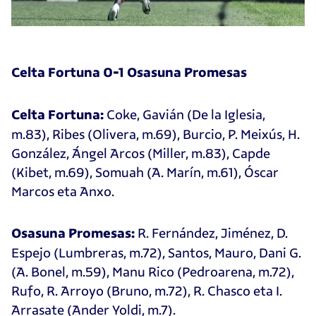
Celta Fortuna 0-1 Osasuna Promesas
Coke, Gavián (De la Iglesia,
Celta Fortuna:
m.83), Ribes (Olivera, m.69), Burcio, P. Meixús, H.
González, Ángel Arcos (Miller, m.83), Capde
(Kibet, m.69), Somuah (A. Marín, m.61), Óscar
Marcos eta Anxo.
R. Fernández, Jiménez, D.
Osasuna Promesas:
Espejo (Lumbreras, m.72), Santos, Mauro, Dani G.
(A. Bonel, m.59), Manu Rico (Pedroarena, m.72),
Rufo, R. Arroyo (Bruno, m.72), R. Chasco eta I.
Arrasate (Ander Yoldi, m.7).