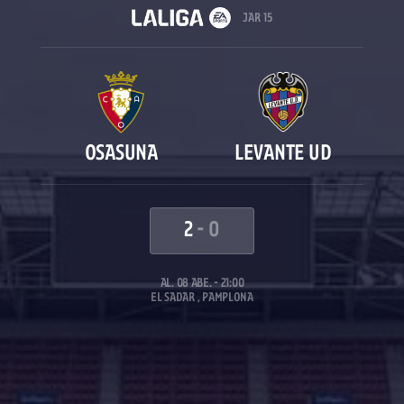
JAR 15
OSASUNA
LEVANTE UD
2
-
0
AL. 08 ABE. - 21:00
EL SADAR , PAMPLONA