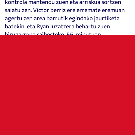
kontrola mantendu zuen eta arriskua sortzen
saiatu zen. Victor berriz ere erremate eremuan
agertu zen area barrutik egindako jaurtiketa
batekin, eta Ryan luzatzera behartu zuen
hirugarrena saihesteko. 56. minutuan,
Budimirrek area txikiaren barrutik errematatu
zuen Aimarren pasea, baina talde bisitariaren
atezainak erantzun erabakigarria eman zion
oinarekin. Azken minutuetan, S. Beckerrek
ezustekoa eman nahi izan zuen ezkerretik
tenkatutako alboko erdiraketa batekin, eta area
txikia zeharkatu zuen errematatzailerik aurkitu
gabe. Talde valentziarrak sortutako arriskua
saihesten jakin du Osasunak eta azken 2-0ekoa
markagailuan mantendu du.
Hiru puntu hauekin, talde gorritxoak hamabost