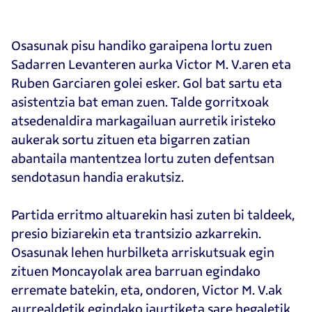
Osasunak pisu handiko garaipena lortu zuen
Sadarren Levanteren aurka Victor M. V.aren eta
Ruben Garciaren golei esker. Gol bat sartu eta
asistentzia bat eman zuen. Talde gorritxoak
atsedenaldira markagailuan aurretik iristeko
aukerak sortu zituen eta bigarren zatian
abantaila mantentzea lortu zuten defentsan
sendotasun handia erakutsiz.
Partida erritmo altuarekin hasi zuten bi taldeek,
presio biziarekin eta trantsizio azkarrekin.
Osasunak lehen hurbilketa arriskutsuak egin
zituen Moncayolak area barruan egindako
erremate batekin, eta, ondoren, Victor M. V.ak
aurrealdetik egindako jaurtiketa sare hegaletik