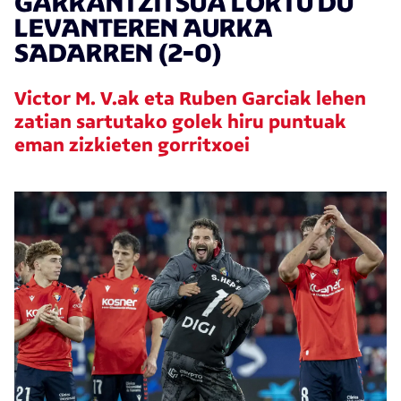
GARRANTZITSUA LORTU DU
LEVANTEREN AURKA
SADARREN (2-0)
Victor M. V.ak eta Ruben Garciak lehen
zatian sartutako golek hiru puntuak
eman zizkieten gorritxoei