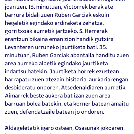
joan zen. 13. minutuan, Victorrek berak ate
barrura bidali zuen Ruben Garciak eskuin
hegaletik egindako erdiraketa zehatza,
gorritxoak aurretik jartzeko. S. Herrerak
erantzun bikaina eman zion handik gutxira
Levanteren urruneko jaurtiketa bati. 35.
minutuan, Ruben Garciak abantaila handitu zuen
area aurreko aldetik egindako jaurtiketa
indartsu batekin. Jaurtiketa horrek ezustean
harrapatu zuen atezain bisitaria, aurkariarengan
desbideratu ondoren. Atsedenaldiaren aurretik,
Aimarrek beste aukera bat izan zuen area
barruan bolea batekin, eta korner batean amaitu
zuen, defendatzaile batean jo ondoren.
Aldageletatik igaro ostean, Osasunak jokoaren