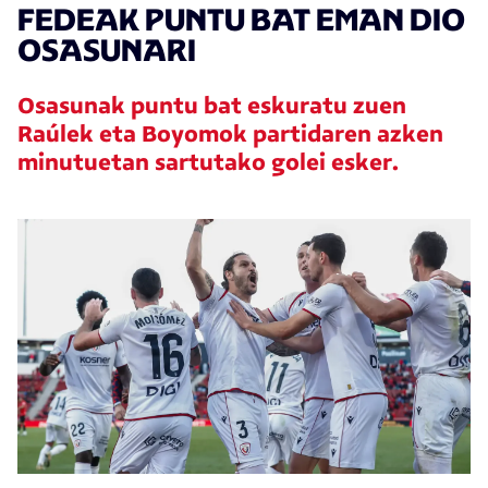
FEDEAK PUNTU BAT EMAN DIO
OSASUNARI
Osasunak puntu bat eskuratu zuen
Raúlek eta Boyomok partidaren azken
minutuetan sartutako golei esker.