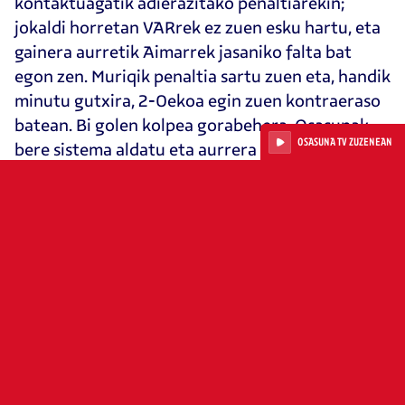
kontaktuagatik adierazitako penaltiarekin;
jokaldi horretan VARrek ez zuen esku hartu, eta
gainera aurretik Aimarrek jasaniko falta bat
egon zen. Muriqik penaltia sartu zuen eta, handik
minutu gutxira, 2-0ekoa egin zuen kontraeraso
batean. Bi golen kolpea gorabehera, Osasunak
OSASUNA TV ZUZENEAN
bere sistema aldatu eta aurrera egin zuen
berdinketaren bila. Gorritxoak arerioaren areara
iristea lortzen ari ziren, baina saiakerak ez ziren
gol aukera argi bihurtzen 82. minutuan Raúlek
falta jaurtiketa bikain batekin 1-2koa jarri zuen
arte. Osasunak jarraitu zuen saiakera egiten eta
area setiatzen; Aimarrek eta Kike Barjak areaz
kanpotik egindako bi jaurtiketa izan zituzten,
baina biak kanpora joan ziren. Jada luzapenean,
Enzo Boyomok area barruko erremate
akrobatiko batekin berdinketa jarri zuen.