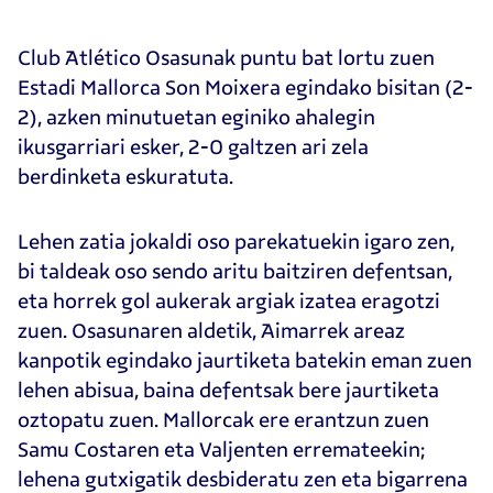
Club Atlético Osasunak puntu bat lortu zuen
Estadi Mallorca Son Moixera egindako bisitan (2-
2), azken minutuetan eginiko ahalegin
ikusgarriari esker, 2-0 galtzen ari zela
berdinketa eskuratuta.
Lehen zatia jokaldi oso parekatuekin igaro zen,
bi taldeak oso sendo aritu baitziren defentsan,
eta horrek gol aukerak argiak izatea eragotzi
zuen. Osasunaren aldetik, Aimarrek areaz
kanpotik egindako jaurtiketa batekin eman zuen
lehen abisua, baina defentsak bere jaurtiketa
oztopatu zuen. Mallorcak ere erantzun zuen
Samu Costaren eta Valjenten erremateekin;
lehena gutxigatik desbideratu zen eta bigarrena