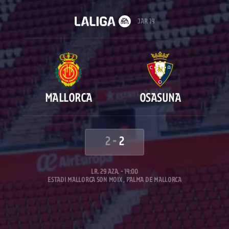
JAR 14
MALLORCA
OSASUNA
2
-
2
LR. 29 AZA. - 14:00
ESTADI MALLORCA SON MOIX , PALMA DE MALLORCA