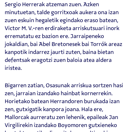
Sergio Herrerak atzeman zuen. Azken
minutuetan, talde gorritxoak aukera ona izan
zuen eskuin hegaletik egindako eraso batean,
Victor M. V.-ren erdiraketa arriskutsuari inork
errematatu ez bazion ere. Jarraipeneko
jokaldian, bai Abel Bretonesek bai Torrók areaz
kanpotik indarrez jaurti zuten, baina bietan
defentsak eragotzi zuen baloia atea aldera
iristea.
Bigarren zatian, Osasunak arriskua sortzen hasi
zen, jarraian izandako hainbat kornerrekin.
Horietako batean Herrandoren burukada izan
zen, gutxigatik kanpora joana. Hala ere,
Mallorcak aurreratu zen lehenik, epaileak Jan
Virgilirekin izandako Boyomoren gutxieneko