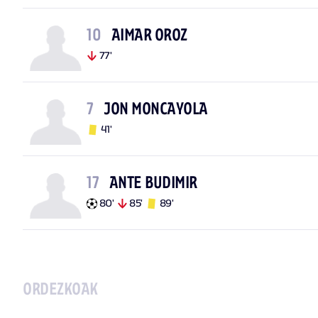
10
AIMAR OROZ
77'
7
JON MONCAYOLA
41'
17
ANTE BUDIMIR
80'
85'
89'
ORDEZKOAK