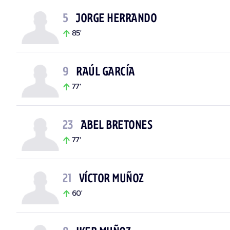
5
JORGE HERRANDO
85'
9
RAÚL GARCÍA
77'
23
ABEL BRETONES
77'
21
VÍCTOR MUÑOZ
60'