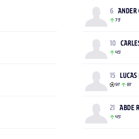
6
ANDER
73'
10
CARLE
45'
15
LUCAS
91'
81'
21
ABDE 
45'