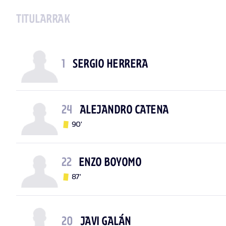
TITULARRAK
1
SERGIO HERRERA
24
ALEJANDRO CATENA
90'
22
ENZO BOYOMO
87'
20
JAVI GALÁN