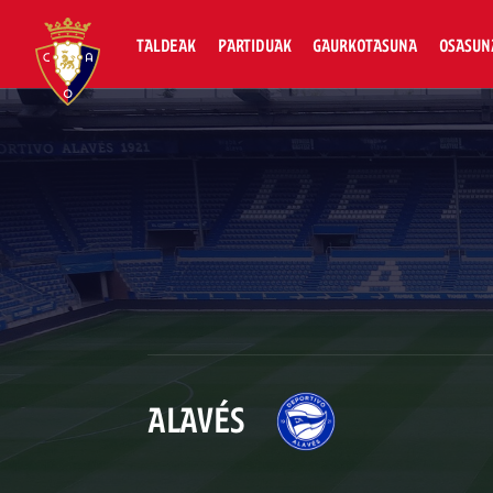
TALDEAK
PARTIDUAK
GAURKOTASUNA
OSASUN
ALAVÉS