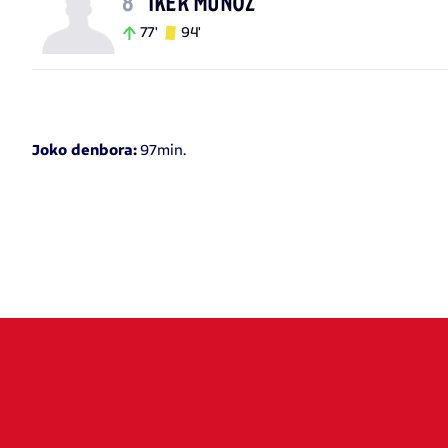
8
IKER MUÑOZ
77'
94'
97min.
Joko denbora: