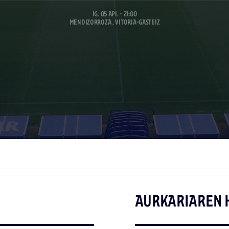
IG. 05 API. - 21:00
MENDIZORROZA , VITORIA-GASTEIZ
AURKARIAREN 