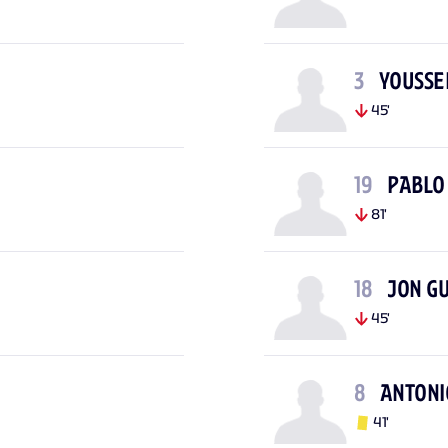
3
YOUSSE
45'
19
PABLO
81'
18
JON GU
45'
8
ANTONI
41'