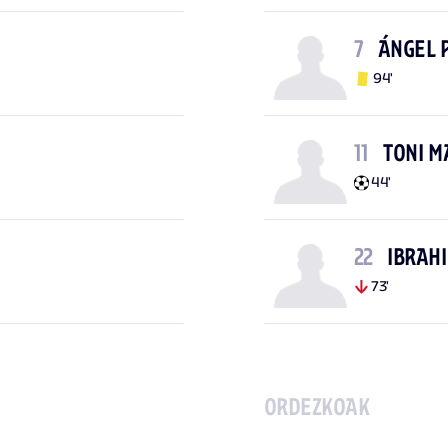
7
ÁNGEL 
94'
11
TONI M
44'
22
IBRAH
73'
ORDEZKOAK